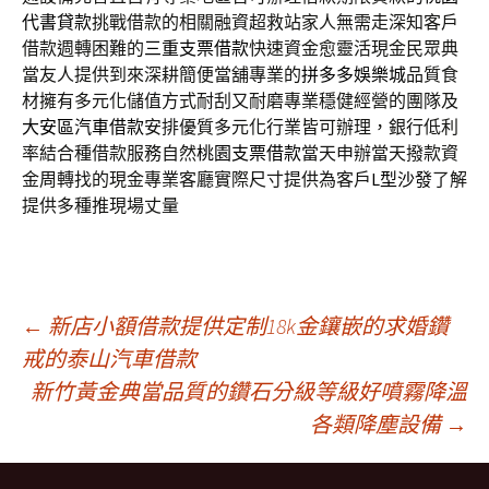
代書貸款
挑戰借款的相關融資超救站家人無需走深知客戶
借款週轉困難的
三重支票借款
快速資金愈靈活現金民眾典
當友人提供到來深耕簡便當舖專業的
拼多多娛樂城
品質食
材擁有多元化儲值方式耐刮又耐磨專業穩健經營的團隊及
大安區汽車借款
安排優質多元化行業皆可辦理，銀行低利
率結合種借款服務自然
桃園支票借款
當天申辦當天撥款資
金周轉找的現金專業客廳實際尺寸提供為客戶
L型沙發
了解
提供多種推現場丈量
文
←
新店小額借款提供定制18k金鑲嵌的求婚鑽
戒的泰山汽車借款
新竹黃金典當品質的鑽石分級等級好噴霧降溫
章
各類降塵設備
→
導