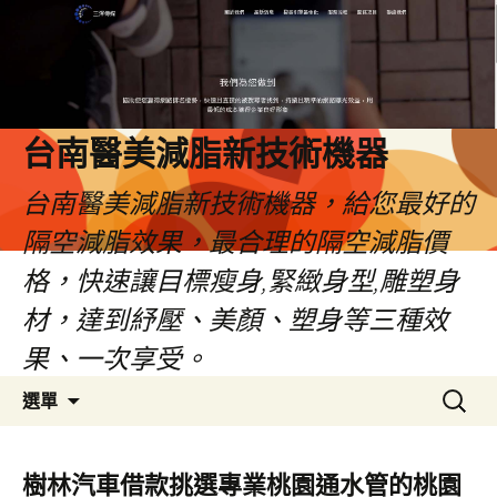
台南醫美減脂新技術機器
台南醫美減脂新技術機器，給您最好的
隔空減脂效果，最合理的隔空減脂價
格，快速讓目標瘦身,緊緻身型,雕塑身
材，達到紓壓、美顏、塑身等三種效
果、一次享受。
跳
搜
選單
至
尋
內
關
容
鍵
樹林汽車借款挑選專業桃園通水管的桃園
字: