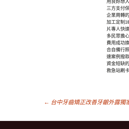
用良妳想
三方支付
企業周轉
加工定制
1
片
專人快
多民眾擔
費用成功
合自備行
速案例撥
資金短缺
救急站
刷
文
←
台中牙齒矯正改善牙齦外露獨家Lo
章