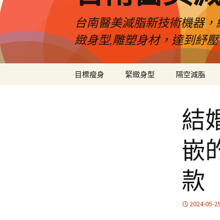
台南醫美減脂新技術機器，
緻身型,雕塑身材，達到紓
跳
目標瘦身
緊緻身型
隔空減脂
至
內
容
結
嵌
款
2024-05-2