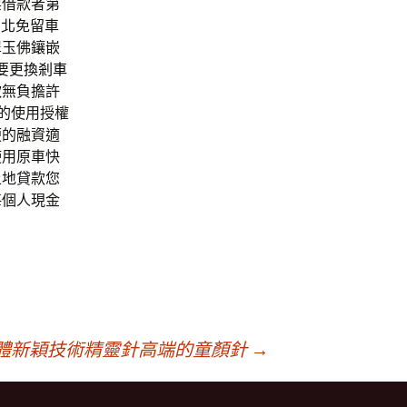
票借款者第
台北免留車
翠玉佛鑲嵌
要更換
剎車
款
無負擔許
的使用授權
便的融資適
使用原車快
土地貸款您
每個人現金
d軟體新穎技術精靈針高端的童顏針
→