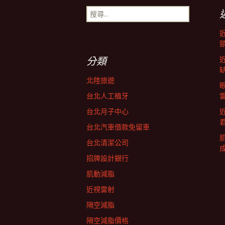
搜
導
尋
關
鍵
航
字:
分類
列
北陸旅遊
台北人工植牙
台北月子中心
台北汽車借款免留車
台北清潔公司
招牌設計銀行
肌動減脂
近視雷射
隔空減脂
隔空減脂價格