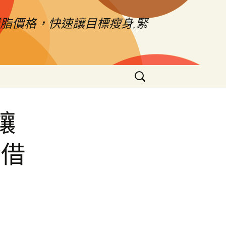
脂價格，快速讓目標瘦身,緊
搜
尋
關
鍵
鑲
字:
金借