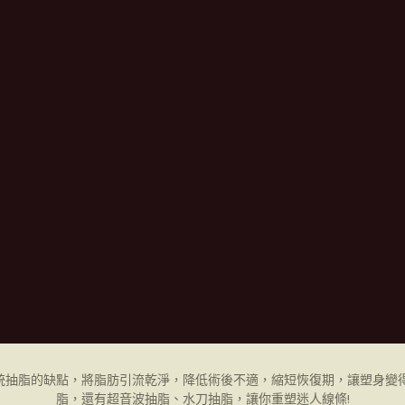
統抽脂的缺點，將脂肪引流乾淨，降低術後不適，縮短恢復期，讓塑身變得
脂，還有超音波抽脂、水刀抽脂，讓你重塑迷人線條!