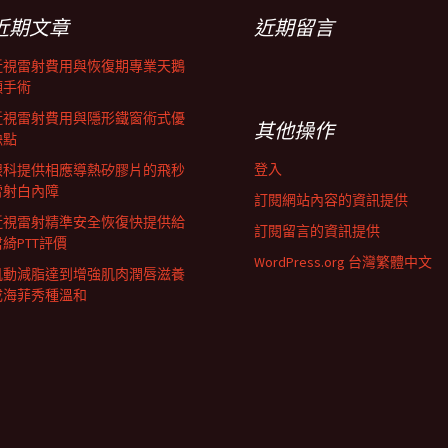
近期文章
近期留言
近視雷射費用與恢復期專業天鵝
頸手術
近視雷射費用與隱形鐵窗術式優
其他操作
缺點
登入
眼科提供相應導熱矽膠片的飛秒
雷射白內障
訂閱網站內容的資訊提供
近視雷射精準安全恢復快提供給
訂閱留言的資訊提供
君綺PTT評價
WordPress.org 台灣繁體中文
肌動減脂達到增強肌肉潤唇滋養
成海菲秀種溫和