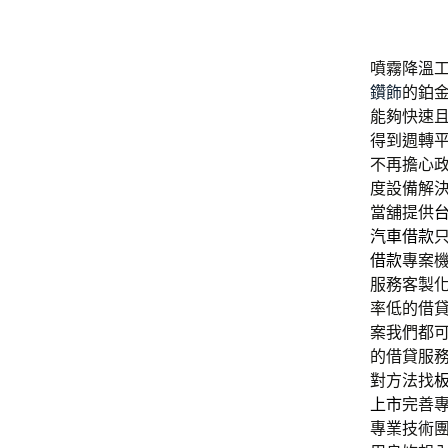
噴霧降溫工
鑽飾
的鉑
能夠快速
得到週轉
不再擔心
度設備解
當舖提供
汽車借款
借款
專案
服務客製
率低的借
案我們都
的借貸服
對方法找
上市
完善
專業技術