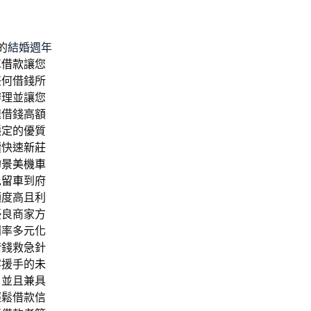
的
結婚週年
車借款
讓您
任何借錢所
辦理並讓您
速借錢高額
穩定的優質
續快速
新莊
的
景美機車
免留車
到府
額度高且利
優良商家方
利率多元化
借錢救急針
容援手的
未
片
並且兼具
輕鬆借款信