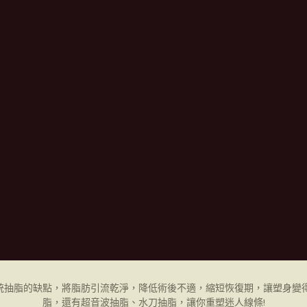
統抽脂的缺點，將脂肪引流乾淨，降低術後不適，縮短恢復期，讓塑身變得
脂，還有超音波抽脂、水刀抽脂，讓你重塑迷人線條!