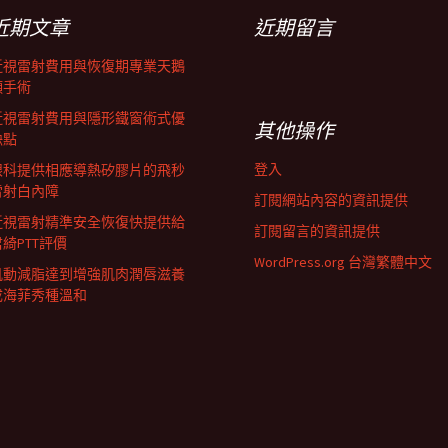
近期文章
近期留言
近視雷射費用與恢復期專業天鵝
頸手術
近視雷射費用與隱形鐵窗術式優
其他操作
缺點
登入
眼科提供相應導熱矽膠片的飛秒
雷射白內障
訂閱網站內容的資訊提供
近視雷射精準安全恢復快提供給
訂閱留言的資訊提供
君綺PTT評價
WordPress.org 台灣繁體中文
肌動減脂達到增強肌肉潤唇滋養
成海菲秀種溫和