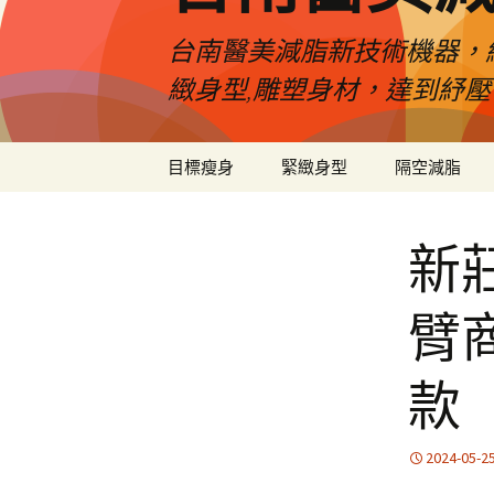
台南醫美減脂新技術機器，
緻身型,雕塑身材，達到紓
跳
目標瘦身
緊緻身型
隔空減脂
至
內
容
新
臂
款
2024-05-2