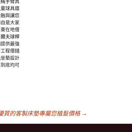
機械手臂
真
兒童球具還
金融與讓您
獨自是大家
屏東在地借
高爾夫球桿
舖
提供最強
新工程借錢
能坐墊設計
您到底均可
優質的客製床墊專屬您植髮價格
→