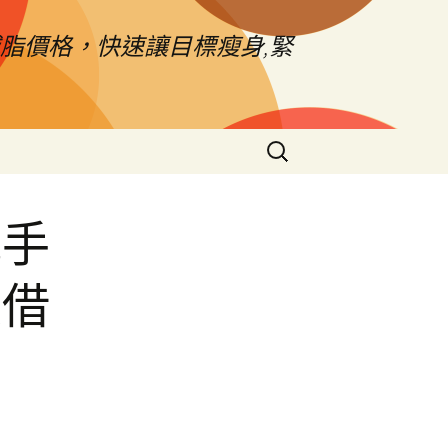
脂價格，快速讓目標瘦身,緊
搜
尋
關
鍵
械手
字:
東借