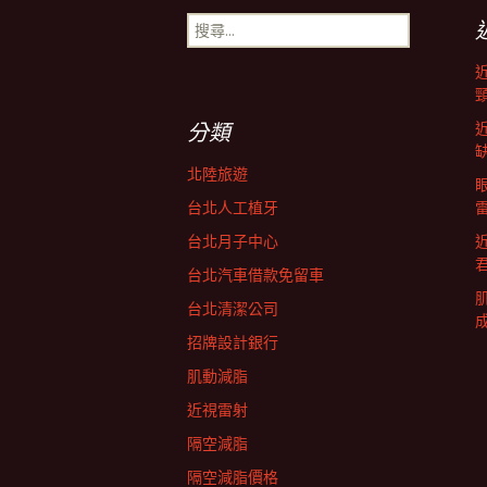
搜
導
尋
關
鍵
航
字:
分類
列
北陸旅遊
台北人工植牙
台北月子中心
台北汽車借款免留車
台北清潔公司
招牌設計銀行
肌動減脂
近視雷射
隔空減脂
隔空減脂價格