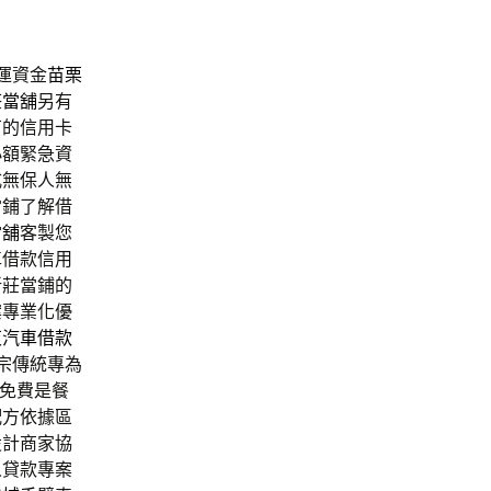
運資金
苗栗
莊當舖
另有
有的信用卡
小額緊急資
式無保人無
當鋪了解借
當舖
客製您
車借款信用
新莊當鋪的
案專業化優
東汽車借款
宗傳統專為
免費是餐
配方依據區
設計商家協
人貸款專案