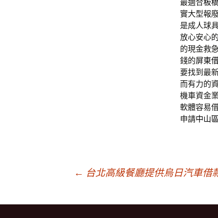
最適合
板
實大型報
是成人球
放心安心
的現金救
錢的
屏東
要找到最
而有力的
機車資金
軟體容易
申請
中山
文
←
台北高級餐廳提供烏日汽車借
章