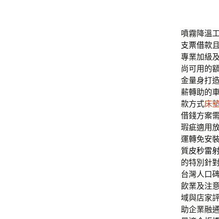
噴霧降溫工
支票借款
專業加級
尚可用的
金量身打
薪轉助的
款方式
床
借錢方案
瑕疵適用
運轉免安
質
皮秒雷
的特別針對
台灣人口
飲業及注
域與店家
助企業融