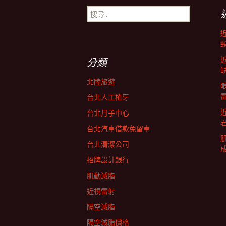
搜
導
尋
關
鍵
航
字:
分類
列
北陸旅遊
台北人工植牙
台北月子中心
台北汽車借款免留車
台北清潔公司
招牌設計銀行
肌動減脂
近視雷射
隔空減脂
隔空減脂價格