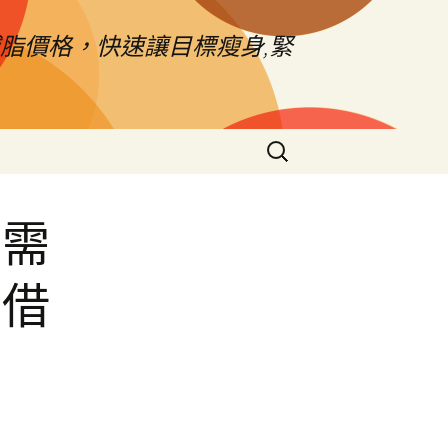
脂價格，快速讓目標瘦身,緊
搜
尋
關
鍵
鯨需
字:
車借