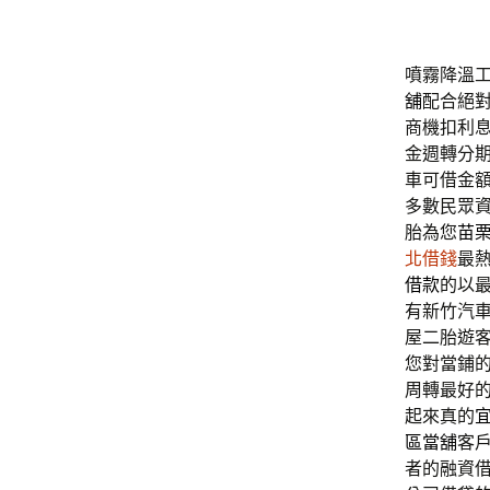
噴霧降溫工
舖
配合絕
商機扣利
金週轉分
車可借金
多數民眾
胎為您
苗
北借錢
最
借款
的以
有新竹汽
屋二胎遊
您對當鋪
周轉最好
起來真的
區當舖
客
者的融資