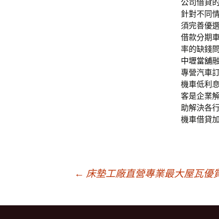
公司借貸
針對不同
須完善優
借款分期
率的缺錢
中壢當舖
專營汽車
機車低利
客是企業
助解決各
機車借貸
文
←
床墊工廠直營專業最大屋瓦優
章