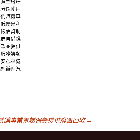
您資金錢莊
地分區使用
子們汽機車
超低優惠利
調徵信幫助
求
屏東借錢
借款
並提供
借服務讓顧
式安心來協
錢想辦理汽
當舖專業電梯保養提供廢鐵回收
→