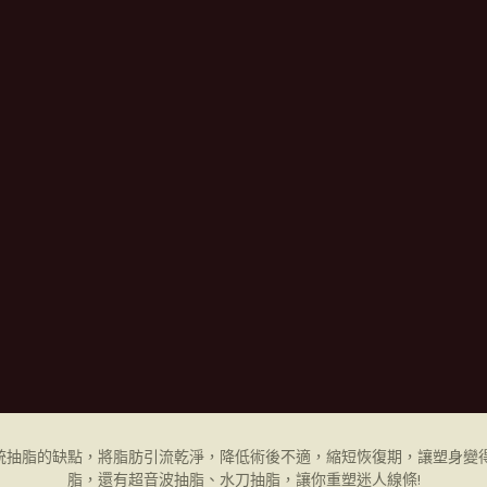
統抽脂的缺點，將脂肪引流乾淨，降低術後不適，縮短恢復期，讓塑身變得
脂，還有超音波抽脂、水刀抽脂，讓你重塑迷人線條!