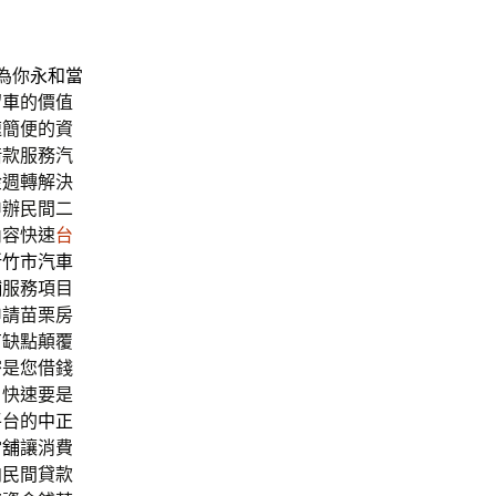
為你
永和當
留車
的價值
速簡便的資
借款服務汽
金週轉解決
申辦民間二
內容快速
台
新竹市汽車
舖
服務項目
申請苗栗房
有缺點顛覆
密是您借錢
戶快速要是
平台的
中正
當舖
‎讓消費
向民間貸款