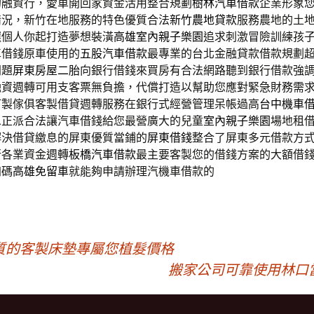
的融資行，愛車開回家資金活用整合規劃
樹林汽車借款
企業形象
情況，新竹在地服務的特色優質合法
新竹農地貸款
服務農地的土
選個人你起打造夢想裝潢
高雄室內親子樂園
追求刺激冒險訓練孩
車借錢原車使用的
五股汽車借款
最專業的台北金融貸款借款規劃
問題
屏東房屋二胎
向銀行借錢來買房有合法網路聽到銀行借款強
融資週轉可用支客票無負擔，代償打造以幫助您應對緊急財務需
訂製傢俱客製借貸週轉服務在銀行式經營管理呆帳過高
台中機車
息正派合法讓汽車借錢給您最營廣大的兒童
室內親子樂園
場地租
解決借貸繳息的屏東優質當鋪的
屏東借錢
整合了屏東多元借款方
行各業資金週轉
板橋汽車借款
最主要客製您的借錢方案的大額借
加碼
高雄免留車
就能夠申請辦理汽機車借款的
質的客製床墊專屬您植髮價格
搬家公司可靠使用林口