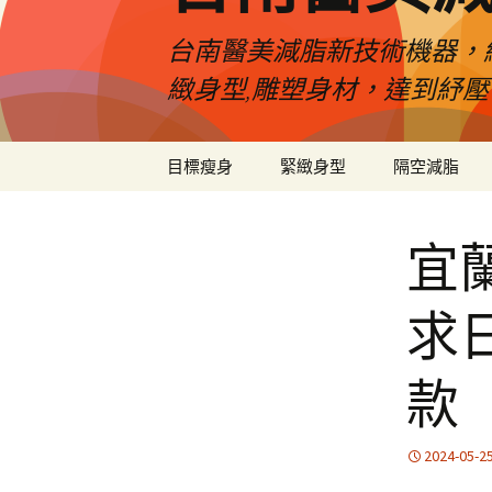
台南醫美減脂新技術機器，
緻身型,雕塑身材，達到紓
跳
目標瘦身
緊緻身型
隔空減脂
至
內
容
宜
求
款
2024-05-2