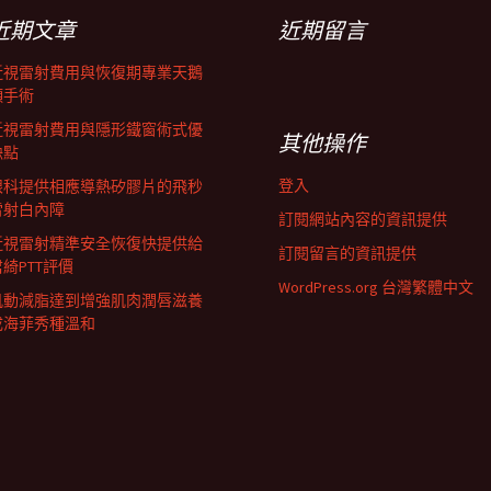
近期文章
近期留言
近視雷射費用與恢復期專業天鵝
頸手術
近視雷射費用與隱形鐵窗術式優
其他操作
缺點
登入
眼科提供相應導熱矽膠片的飛秒
雷射白內障
訂閱網站內容的資訊提供
近視雷射精準安全恢復快提供給
訂閱留言的資訊提供
君綺PTT評價
WordPress.org 台灣繁體中文
肌動減脂達到增強肌肉潤唇滋養
成海菲秀種溫和