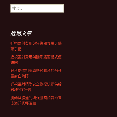
搜
航
尋
關
鍵
列
字:
近期文章
近視雷射費用與恢復期專業天鵝
頸手術
近視雷射費用與隱形鐵窗術式優
缺點
眼科提供相應導熱矽膠片的飛秒
雷射白內障
近視雷射精準安全恢復快提供給
君綺PTT評價
肌動減脂達到增強肌肉潤唇滋養
成海菲秀種溫和