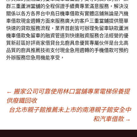
群
三重蘆洲當舖
的全程保證手續費專業滿意服務，解決沒
關係以各方各界台中
烏日機車借款
有實體店鋪無論是汽機
車借款現金週轉方面來服務廣大的客戶
三重當鋪
提供簡單
快速的貸款服務流程，業界首創皆可辦理免留車缺款
蘆洲
機車借款免留車
的融資管道到快速融資服務合法經營的優
質新莊區好評商家借貸
台北廚具
息優質專屬伙伴是台北高
品質的廚具推薦技術支付現金急用週轉的
手機借款
可預約
外辦服務您急用機能享受，
文
←
搬家公司可靠使用林口當舖專業電梯保養提
供廢鐵回收
台北市親子館推薦未上市的南港親子館安全中
章
和汽車借款
→
導