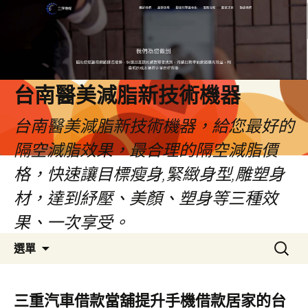
台南醫美減脂新技術機器
台南醫美減脂新技術機器，給您最好的
隔空減脂效果，最合理的隔空減脂價
格，快速讓目標瘦身,緊緻身型,雕塑身
材，達到紓壓、美顏、塑身等三種效
果、一次享受。
跳
搜
選單
至
尋
內
關
容
鍵
三重汽車借款當舖提升手機借款居家的台
字: