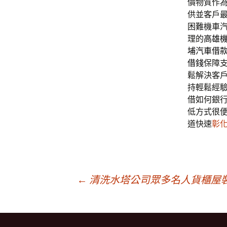
價物質作
供並客戶
困難機車
理的
高雄
埔汽車借
借錢
保障
鬆解決客
持輕鬆經
借如何銀
低方式很
道快速
彰
文
←
清洗水塔公司眾多名人貨櫃屋
章