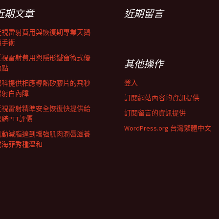
近期文章
近期留言
近視雷射費用與恢復期專業天鵝
頸手術
近視雷射費用與隱形鐵窗術式優
其他操作
缺點
登入
眼科提供相應導熱矽膠片的飛秒
雷射白內障
訂閱網站內容的資訊提供
近視雷射精準安全恢復快提供給
訂閱留言的資訊提供
君綺PTT評價
WordPress.org 台灣繁體中文
肌動減脂達到增強肌肉潤唇滋養
成海菲秀種溫和