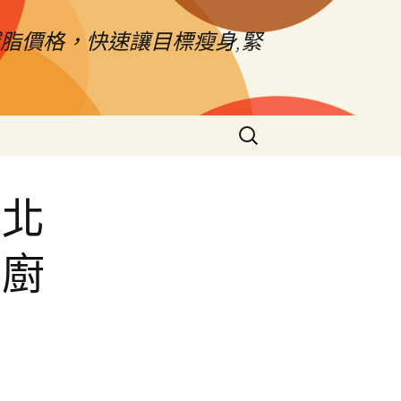
脂價格，快速讓目標瘦身,緊
搜
尋
關
鍵
台北
字:
北廚