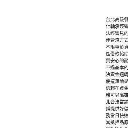
台北高級餐廳
化軸承
經
法經營見
佳管道方
不限車齡
區借款協
質安心的
不過基本
決資金週
便這無論
信賴在資
務可以
高
北合法當
鋪
提供好
務當日快
當抵押品