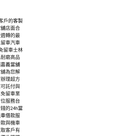
客戶的
客製
當舖
店面合
金週轉的最
免留車汽車
免留車士林
水耐磨高品
鋪
嘉義當舖
當舖為您解
可辦理超方
您可託付與
車免留車業
方位服務
台
借錢的
24h當
機車借款
服
借款
與機車
收取客戶有