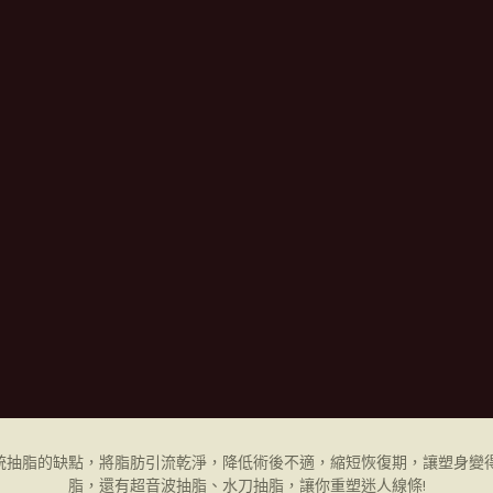
統抽脂的缺點，將脂肪引流乾淨，降低術後不適，縮短恢復期，讓塑身變得
脂，還有超音波抽脂、水刀抽脂，讓你重塑迷人線條!