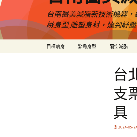
台南醫美減脂新技術機器，
緻身型,雕塑身材，達到紓
跳
目標瘦身
緊緻身型
隔空減脂
至
內
容
台
支
具
2024-05-2