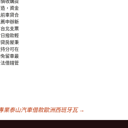
高價收購提
打造，資金
低前車貸合
推薦申辦
新
障
台北支票
當日撥款輕
轉貸房屋秉
款持分可在
的免留車最
合法借錢管
專業泰山汽車借款歐洲西班牙瓦
→