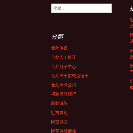
搜
導
尋
關
鍵
航
字:
分類
列
北陸旅遊
台北人工植牙
台北月子中心
台北汽車借款免留車
台北清潔公司
招牌設計銀行
肌動減脂
近視雷射
隔空減脂
隔空減脂價格