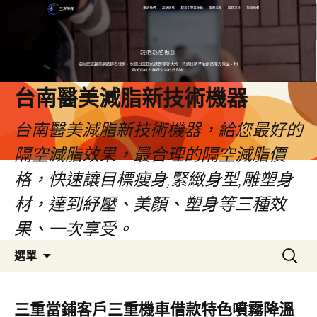
台南醫美減脂新技術機器
台南醫美減脂新技術機器，給您最好的
隔空減脂效果，最合理的隔空減脂價
格，快速讓目標瘦身,緊緻身型,雕塑身
材，達到紓壓、美顏、塑身等三種效
果、一次享受。
跳
搜
選單
至
尋
內
關
容
鍵
三重當鋪客戶三重機車借款特色噴霧降溫
字: