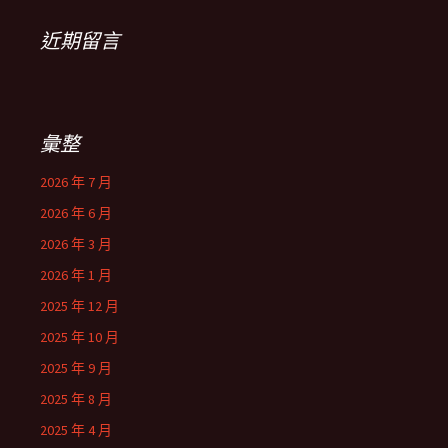
近期留言
彙整
2026 年 7 月
2026 年 6 月
2026 年 3 月
2026 年 1 月
2025 年 12 月
2025 年 10 月
2025 年 9 月
2025 年 8 月
2025 年 4 月