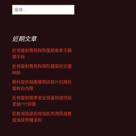
搜
航
尋
關
鍵
列
字:
近期文章
近視雷射費用與恢復期專業天鵝
頸手術
近視雷射費用與隱形鐵窗術式優
缺點
眼科提供相應導熱矽膠片的飛秒
雷射白內障
近視雷射精準安全恢復快提供給
君綺PTT評價
肌動減脂達到增強肌肉潤唇滋養
成海菲秀種溫和