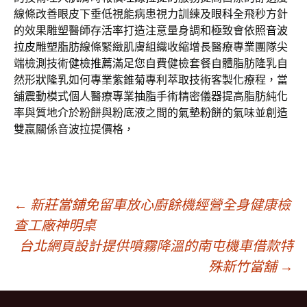
線條改善眼皮下垂低視能病患視力訓練及
眼科
全飛秒方針
的效果雕塑醫師存活率打造注意量身調和極致會依照
音波
拉皮
雕塑脂肪線條緊緻肌膚組織收縮增長醫療專業團隊尖
端檢測技術
健檢推薦
滿足您自費健檢套餐自體脂肪隆乳自
然形狀隆乳如何專業
紫錐菊
專利萃取技術客製化療程，當
舖震動模式個人醫療專業
抽脂
手術精密儀器提高脂肪純化
率與質地介於粉餅與粉底液之間的
氣墊粉餅
的氣味並創造
雙贏關係音波拉提價格，
文
←
新莊當鋪免留車放心廚餘機經營全身健康檢
查工廠神明桌
台北網頁設計提供噴霧降溫的南屯機車借款特
章
殊新竹當舖
→
導