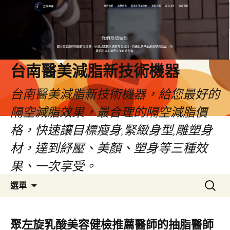
台南醫美減脂新技術機器
台南醫美減脂新技術機器，給您最好的
隔空減脂效果，最合理的隔空減脂價
格，快速讓目標瘦身,緊緻身型,雕塑身
材，達到紓壓、美顏、塑身等三種效
果、一次享受。
跳
搜
選單
至
尋
內
關
容
鍵
聚左旋乳酸美容健檢推薦醫師的抽脂醫師
字: