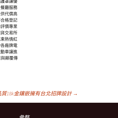
縮護罩
讓優
級餐廳
服務
提供代償高
部合格登記
約評價專業
期貨交易所
花束
熱情紅
的各廠牌電
電動車讓進
擁與顛覆傳
質18k金鑲嵌擁有台北招牌設計
→
彙整