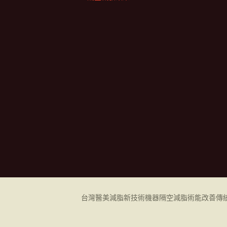
台灣醫美減脂新技術機器
隔空減脂
術能改善傳