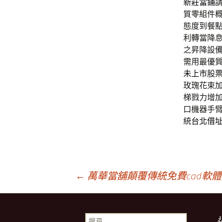
新莊當鋪
質零組件
態度到餐
利轉當降
之昇降設
需用最優
未上市
股
玫瑰花束
梯戮力增
口機器手
統
台北借
文
←
萬華當舖顛覆傳統免費cad軟
章
搜