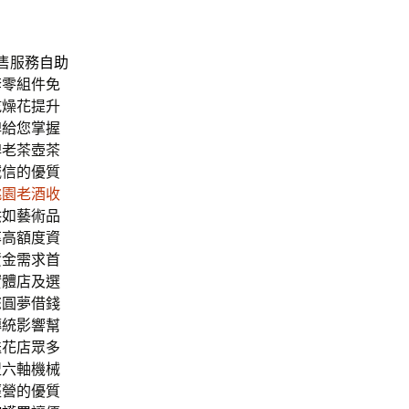
售服務
自助
套
零組件免
乾燥花提升
牌給您掌握
牌老茶壺茶
誠信的優質
桃園老酒收
供如藝術品
率高額度資
資金需求首
實體店及選
您圓夢借錢
傳統影響幫
送花店眾多
盟六軸機械
經營的優質