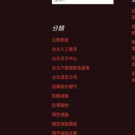
尋
導
關
鍵
字:
航
分類
北陸旅遊
列
台北人工植牙
台北月子中心
台北汽車借款免留車
台北清潔公司
招牌設計銀行
肌動減脂
近視雷射
隔空減脂
隔空減脂價格
隔空減脂效果