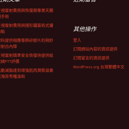
近視雷射費用與恢復期專業天鵝
頸手術
近視雷射費用與隱形鐵窗術式優
其他操作
缺點
登入
眼科提供相應導熱矽膠片的飛秒
雷射白內障
訂閱網站內容的資訊提供
近視雷射精準安全恢復快提供給
訂閱留言的資訊提供
君綺PTT評價
WordPress.org 台灣繁體中文
肌動減脂達到增強肌肉潤唇滋養
成海菲秀種溫和