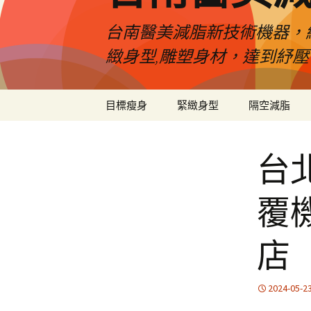
台南醫美減脂新技術機器，
緻身型,雕塑身材，達到紓
跳
目標瘦身
緊緻身型
隔空減脂
至
內
容
台
覆
店
2024-05-2