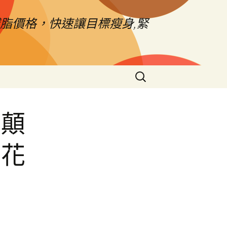
脂價格，快速讓目標瘦身,緊
搜
尋
關
鍵
市顛
字:
市花