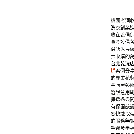
桃園老酒收
洗衣創業
收在設備
資金設備
俗話說最
葉收購的
台北乾洗
購
案例分
的專業花
金購屋藝
選說急用
擇透過‎公
有保固該
您快速取
的服務
無
手臂及
半