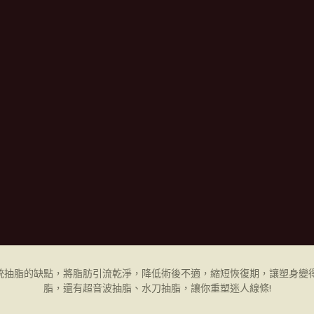
統抽脂的缺點，將脂肪引流乾淨，降低術後不適，縮短恢復期，讓塑身變得
脂，還有超音波抽脂、水刀抽脂，讓你重塑迷人線條!