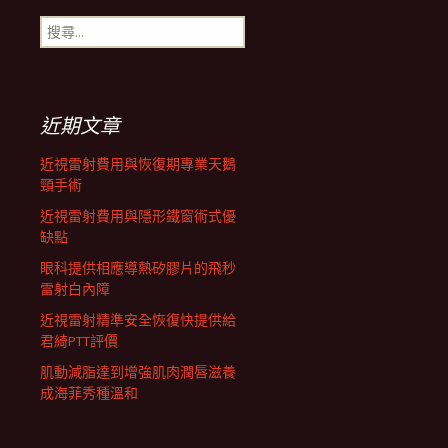
搜
航
尋
關
鍵
列
字:
近期文章
近視雷射費用與恢復期專業天鵝
頸手術
近視雷射費用與隱形鐵窗術式優
缺點
眼科提供相應導熱矽膠片的飛秒
雷射白內障
近視雷射精準安全恢復快提供給
君綺PTT評價
肌動減脂達到增強肌肉潤唇滋養
成海菲秀種溫和