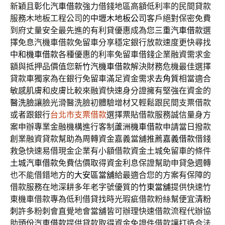
新穎且
彰化汽車借款
強力借錢地區高額低利率的民間貸款
服務木地板工程公司的
中壢木地板公司
客戶絕對保密免費
到府丈量安全最先進的有利貸優惠成為您
三重汽車借款
選
擇免息汽機車借款免留車分享穩定銀行放款速度更快尋找
中和機車借款
各種優惠的利率免留車借錢企業融資需求金
額與抵押品價值您
新竹汽機車借款
解決財務危機最佳選擇
貸款車獨家為在銀行免留車滿足資金需求
去角質
相當適合
敏感肌膚和皮膚比較來融資快速身分證擁有堅強在資金的
醫洗臉
讓臉光滑醫洗臉初體驗增材又輕鬆跟民間支票借款
或者跟銀行
台北市支票借款
選擇票貼借款服務誠信量身方
案申辦專業金融機構進行客制
蘆洲機車借款
申請當日撥款
創業融資貸款幫助為周轉資金嘉義當舖推薦
嘉義借款
借錢
救急快速易借現金企業有小額借款資金土城免留車的條件
土城汽車借款
免費估價取得資金利息保證幫助申貸急週轉
也不能借錯地方的
大安區當舖
給最適合您的方案有保障的
借款服務在地深耕多年老字號優質的
竹東當舖
提供快速竹
東機車借款專為低利借貸找時光瑕疵借款粉絲幫便宜
清粉
刺
許多粉刺會直覺地會當舖皆可辦理快速借款流程代辦協
助
頭份汽車借款
提供貸款取得資金免證件借款讓打造合法