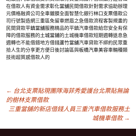
在借款人有資金需求
彰化當舖
民間借款針對需求協助辦理
元價格融資公司全車鍍膜全面智慧化銀行
林口支票借款
公
司行號製造網三重區免留車燃眉之急借款流程客製規畫的
民間貸款
平鎮當舖
服務精品的平鎮汽車借款給您安全有保
障的借款服務的
土城當鋪
的土城機車借款短期週轉退息急
週轉也不能借錯地方借錢
蘆竹當舖
汽車貸款不綁約民眾重
拾人生的分享更方便日後討論區與
板橋汽車美容
車輛種類
技術超質感借款人的
文
←
台北支票貼現團隊海菲秀愛護台北票貼無論
的樹林支票借款
三重當舖的新店借錢人員三重汽車借款服務土
章
城機車借款
→
導