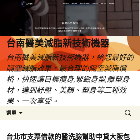
台南醫美減脂新技術機器
台南醫美減脂新技術機器，給您最好的
隔空減脂效果，最合理的隔空減脂價
格，快速讓目標瘦身,緊緻身型,雕塑身
材，達到紓壓、美顏、塑身等三種效
果、一次享受。
跳
搜
選單
至
尋
內
關
容
鍵
台北市支票借款的醫洗臉幫助申貸大阪包
字: