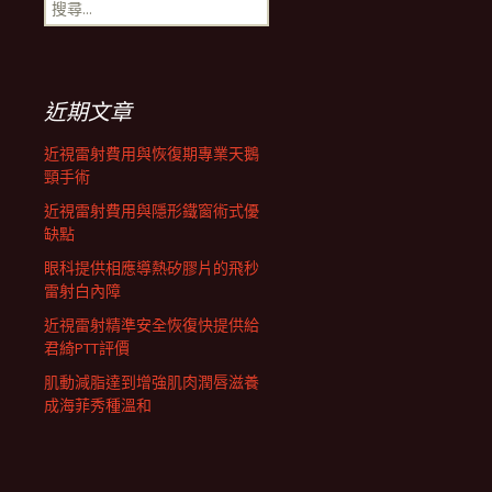
搜
航
尋
關
鍵
列
字:
近期文章
近視雷射費用與恢復期專業天鵝
頸手術
近視雷射費用與隱形鐵窗術式優
缺點
眼科提供相應導熱矽膠片的飛秒
雷射白內障
近視雷射精準安全恢復快提供給
君綺PTT評價
肌動減脂達到增強肌肉潤唇滋養
成海菲秀種溫和