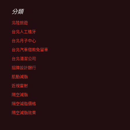
分類
北陸旅遊
台北人工植牙
台北月子中心
台北汽車借款免留車
台北清潔公司
招牌設計銀行
肌動減脂
近視雷射
隔空減脂
隔空減脂價格
隔空減脂效果