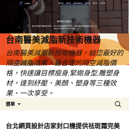
台南醫美減脂新技術機器
台南醫美減脂新技術機器，給您最好的
隔空減脂效果，最合理的隔空減脂價
格，快速讓目標瘦身,緊緻身型,雕塑身
材，達到紓壓、美顏、塑身等三種效
果、一次享受。
跳
搜
選單
至
尋
內
關
容
鍵
台北網頁設計店家封口機提供祛斑霜完美
字: