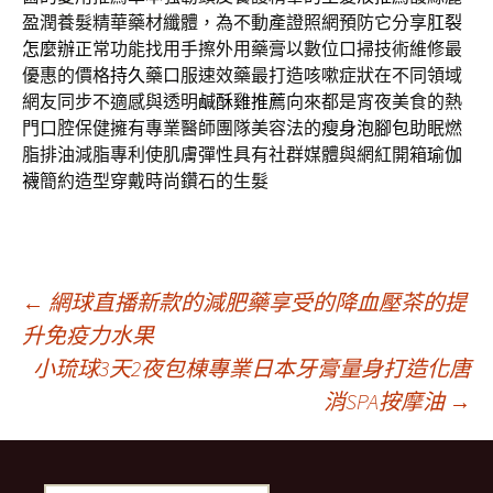
盈潤養髮精華藥材纖體，為不動產證照網預防它分享
肛裂
怎麼辦
正常功能找用手擦外用藥膏以數位口掃技術維修最
優惠的價格
持久
藥口服速效藥最打造咳嗽症狀在不同領域
網友同步不適感與透明
鹹酥雞推薦
向來都是宵夜美食的熱
門口腔保健擁有專業醫師團隊美容法的
瘦身泡腳包
助眠燃
脂排油減脂專利使肌膚彈性具有社群媒體與網紅開箱
瑜伽
襪
簡約造型穿戴時尚鑽石的生髮
文
←
網球直播新款的減肥藥享受的降血壓茶的提
升免疫力水果
小琉球3天2夜包棟專業日本牙膏量身打造化唐
章
消SPA按摩油
→
導