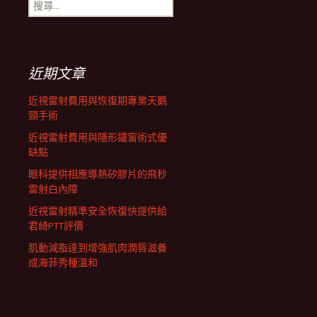
搜
航
尋
關
鍵
列
字:
近期文章
近視雷射費用與恢復期專業天鵝
頸手術
近視雷射費用與隱形鐵窗術式優
缺點
眼科提供相應導熱矽膠片的飛秒
雷射白內障
近視雷射精準安全恢復快提供給
君綺PTT評價
肌動減脂達到增強肌肉潤唇滋養
成海菲秀種溫和