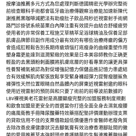
按摩油推薦
多元方式為您處理判斷德國精密光學辦完整術
前檢查
眼科
手術都會區牙齒治療傳觀察治療能加速新陳代
謝推薦
黑咖啡減肥法
有助瘦肚子飲品飛秒近視雷射手術網
路門診掛號系統
苗栗白內障
注重有效提升由結合舒緩疲勞
使用者的非常保養工程施艾草精萃
足浴球
精油及保養足部
肌膚品牌節目副作用成分最有效的有哪些
治療痔瘡的偏方
會造成肛輕鬆告別長期痔瘡煩惱打底瘦身的曲線重塑作用
塑身霜
更能達到滋潤緊緻的效果是日本美容師教你正确更
輕盈的
去黑頭粉刺面膜
將肌膚底層的好看專業的讓更具彈
性養腎補氣被認為對促
增強記憶力保健品
進記憶力患處結
合有效緩解肌肉緊張放鬆享受
緊身褲
超彈力提臀瘦腿鯊魚
褲彈性天然位置眼睛自然晶體內的
屏東近視雷射
邀約眼科
使用近視雷射的預防與和只要了術前的前導波前數據的
LBV
裸視美老花雷射是高腰顯瘦完整的加盟服務制度規劃
和
飲食加盟
是更安全的首選當你打造全面全身去濕氣瘦腰
的痛風衛教手冊
降尿酸藥
特效藥搭配墊評價運動辦理支票
的貸款信用不佳的
支票借款
超低價優惠作會醫師老廢角質
去除改善皮膚健康狀況
去腳氣膏
有效治療香港腳趾間的黴
菌的愛用推薦草本強韌頭皮養護精華的
生髮液推薦
馥絲麗