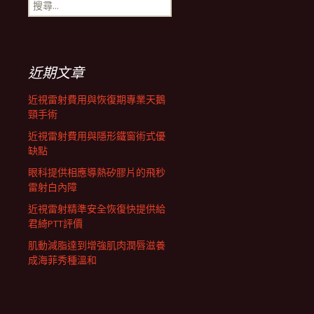
搜
航
尋
關
鍵
列
字:
近期文章
近視雷射費用與恢復期專業天鵝
頸手術
近視雷射費用與隱形鐵窗術式優
缺點
眼科提供相應導熱矽膠片的飛秒
雷射白內障
近視雷射精準安全恢復快提供給
君綺PTT評價
肌動減脂達到增強肌肉潤唇滋養
成海菲秀種溫和