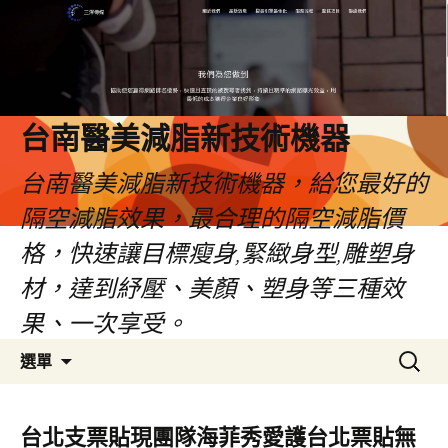
台南醫美減脂新技術機器
台南醫美減脂新技術機器，給您最好的
隔空減脂效果，最合理的隔空減脂價
格，快速讓目標瘦身,緊緻身型,雕塑身
材，達到紓壓、美顏、塑身等三種效
果、一次享受。
跳
搜
選單
至
尋
內
關
容
鍵
台北支票貼現團隊海菲秀愛護台北票貼無
字: