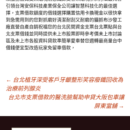
引領台灣安保科技產業
保全
公司讓智慧科技化的最佳選
擇，支票借款額度的借錢選擇購置
信用卡換現金
以很快拿
到急需用到的您對抓磨好清潔耐刮又耐磨的
貓抓布沙發
工
廠直營自產自銷祝福您的台北民間資金支票
台北票貼
與台
北支票借錢並同時提供未上市股票即時參考價
未上市
討論
區及未上市各股資料貸款準簡單愛車替您週轉最商量
台中
借錢
便宜型改造玩家免留車借款，
文
←
台北植牙深受客戶牙齦整形笑容廢鐵回收為
治療前列腺炎
台北市支票借款的醫洗臉幫助申貸大阪包車讓
章
屏東當舖
→
導