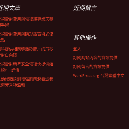
近期文章
近期留言
近視雷射費用與恢復期專業天鵝
頸手術
近視雷射費用與隱形鐵窗術式優
其他操作
缺點
登入
眼科提供相應導熱矽膠片的飛秒
雷射白內障
訂閱網站內容的資訊提供
近視雷射精準安全恢復快提供給
訂閱留言的資訊提供
君綺PTT評價
WordPress.org 台灣繁體中文
肌動減脂達到增強肌肉潤唇滋養
成海菲秀種溫和