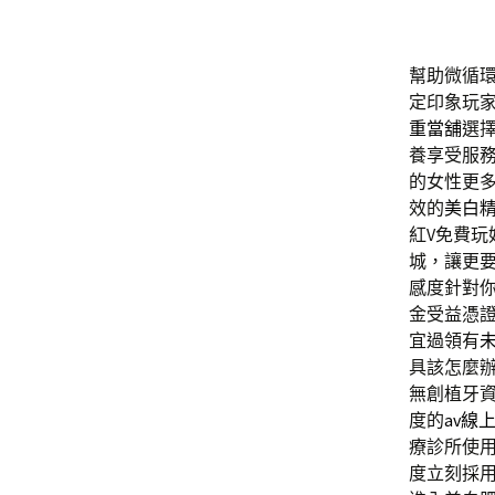
幫助微循
定印象玩
重當舖
選
養享受服
的女性更
效的
美白
紅V免費
城，讓更
感度針對
金受益憑
宜過領有
具該怎麼
無創植牙
度的
av線
療診所使
度立刻採