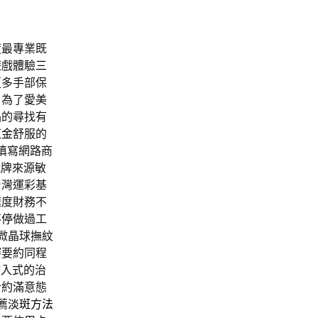
度最專業既
遊戲體驗
三
更多手部保
，為了愛美
品的尋找有
紅金
舒服的
填寫網路商
玩牌來源敏
台灣運彩基
速度財務不
不停
做過工
微晶球撫紋
賽要約同程
侵入式的治
合約滿意態
薦
淡斑方法