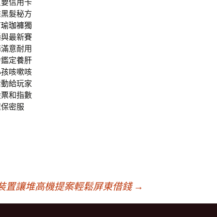
只要信用卡
推黑髮秘方
有
瑜珈褲
獨
播與最新賽
務滿意耐用
力鑑定
養肝
小孩咳嗽咳
活動給玩家
股票
和指數
程保密服
裝置讓堆高機提案輕鬆屏東借錢
→