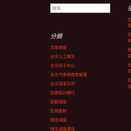
搜
導
尋
關
鍵
航
字:
分類
列
北陸旅遊
台北人工植牙
台北月子中心
台北汽車借款免留車
台北清潔公司
招牌設計銀行
肌動減脂
近視雷射
隔空減脂
隔空減脂價格