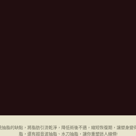
統抽脂的缺點，將脂肪引流乾淨，降低術後不適，縮短恢復期，讓塑身變得
脂，還有超音波抽脂、水刀抽脂，讓你重塑迷人線條!