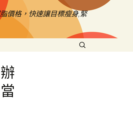
脂價格，快速讓目標瘦身,緊
搜
尋
關
鍵
申辦
字:
北當