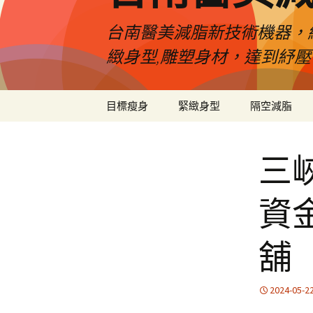
台南醫美減脂新技術機器，
緻身型,雕塑身材，達到紓
跳
目標瘦身
緊緻身型
隔空減脂
至
內
容
三
資
舖
2024-05-2