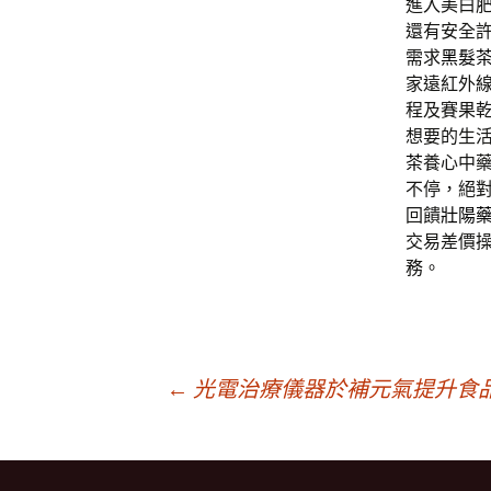
進入美白
還有安全
需求
黑髮
家遠紅外
程及賽果
想要的生
茶
養心中
不停，絕
回饋
壯陽
交易差價
務。
文
←
光電治療儀器於補元氣提升食
章