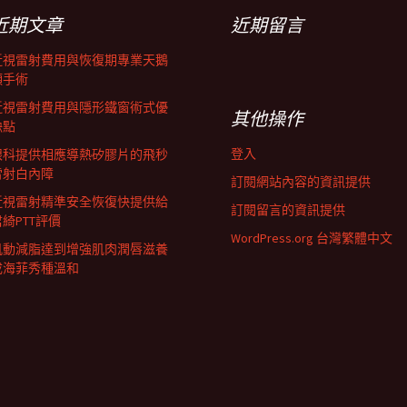
近期文章
近期留言
近視雷射費用與恢復期專業天鵝
頸手術
近視雷射費用與隱形鐵窗術式優
其他操作
缺點
登入
眼科提供相應導熱矽膠片的飛秒
雷射白內障
訂閱網站內容的資訊提供
近視雷射精準安全恢復快提供給
訂閱留言的資訊提供
君綺PTT評價
WordPress.org 台灣繁體中文
肌動減脂達到增強肌肉潤唇滋養
成海菲秀種溫和