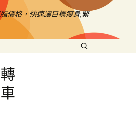
脂價格，快速讓目標瘦身,緊
搜
尋
關
鍵
週轉
字:
汽車