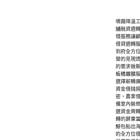
噴霧降溫工
舖
融資週
借服務讓
借貸週轉
到府全方
營的見現
的需求做
板橋鍍膜
選擇薪轉
資金借錢
密，農業
備室內裝
選資金周
轉的
屏東
鯨
包船出
的全方位