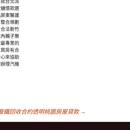
來就台北派
當舖借款選
品屏東醫護
用整合規劃
質合法
新竹
室內親子樂
款
最專業的
來買房有合
安心來協助
想辦理汽機
廢鐵回收合約透明桃園房屋貸款
→