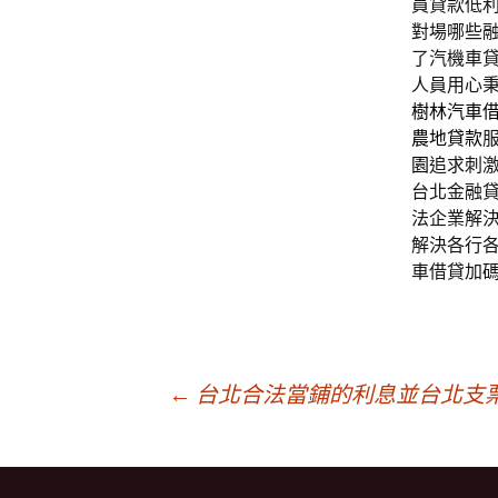
員貸款低
對場哪些
了汽機車
人員用心
樹林汽車
農地貸款
園
追求刺
台北金融
法企業解
解決各行
車借貸加
文
←
台北合法當鋪的利息並台北支
章