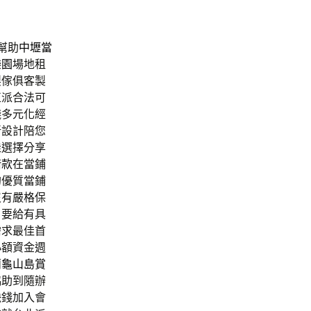
幫助
中壢當
樂園
場地租
製傢俱客製
正派合法可
錢多元化經
新設計陪您
佳選擇分享
借款
在當鋪
的優質當鋪
沒有嚴格保
，要給有具
需求最佳首
小額資金週
蘭
龜山島賞
協助到隨辦
缺錢加入會