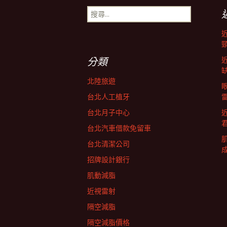
搜
導
尋
關
鍵
航
字:
分類
列
北陸旅遊
台北人工植牙
台北月子中心
台北汽車借款免留車
台北清潔公司
招牌設計銀行
肌動減脂
近視雷射
隔空減脂
隔空減脂價格