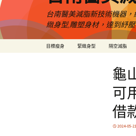
台南醫美減脂新技術機器，
緻身型,雕塑身材，達到紓
跳
目標瘦身
緊緻身型
隔空減脂
至
內
容
龜
可
借
2024-05-2