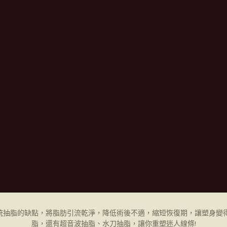
統抽脂的缺點，將脂肪引流乾淨，降低術後不適，縮短恢復期，讓塑身變得
脂，還有超音波抽脂、水刀抽脂，讓你重塑迷人線條!