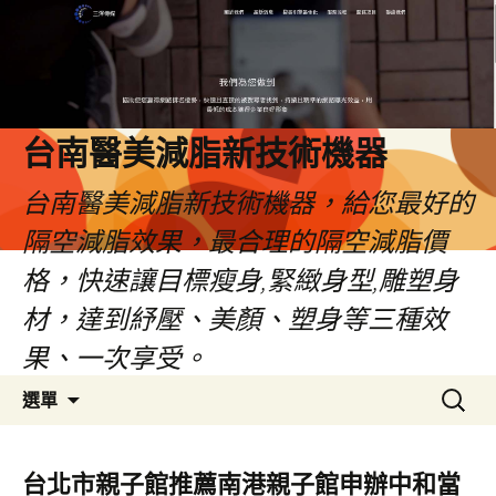
台南醫美減脂新技術機器
台南醫美減脂新技術機器，給您最好的
隔空減脂效果，最合理的隔空減脂價
格，快速讓目標瘦身,緊緻身型,雕塑身
材，達到紓壓、美顏、塑身等三種效
果、一次享受。
跳
搜
選單
至
尋
內
關
容
鍵
台北市親子館推薦南港親子館申辦中和當
字: