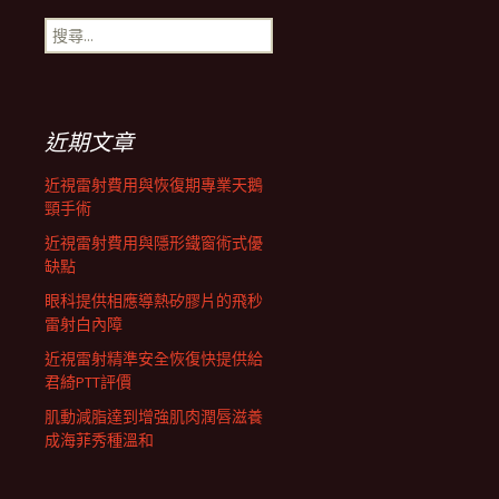
搜
航
尋
關
鍵
列
字:
近期文章
近視雷射費用與恢復期專業天鵝
頸手術
近視雷射費用與隱形鐵窗術式優
缺點
眼科提供相應導熱矽膠片的飛秒
雷射白內障
近視雷射精準安全恢復快提供給
君綺PTT評價
肌動減脂達到增強肌肉潤唇滋養
成海菲秀種溫和