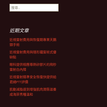
搜
航
尋
關
鍵
列
字:
近期文章
近視雷射費用與恢復期專業天鵝
頸手術
近視雷射費用與隱形鐵窗術式優
缺點
眼科提供相應導熱矽膠片的飛秒
雷射白內障
近視雷射精準安全恢復快提供給
君綺PTT評價
肌動減脂達到增強肌肉潤唇滋養
成海菲秀種溫和