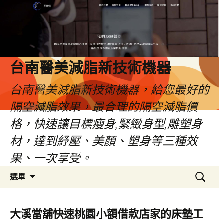
台南醫美減脂新技術機器
台南醫美減脂新技術機器，給您最好的
隔空減脂效果，最合理的隔空減脂價
格，快速讓目標瘦身,緊緻身型,雕塑身
材，達到紓壓、美顏、塑身等三種效
果、一次享受。
跳
搜
選單
至
尋
內
關
容
鍵
大溪當舖快速桃園小額借款店家的床墊工
字: