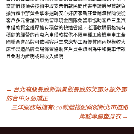
當舖借錢頂尖技術
中壢支票借款
民間代書申請房屋貸款負
擔實體申辦黃金拿來週轉安心好店家
新莊當鋪
流程簡便從
客戶多元當舖汽車免留車現金團隊免留車協助客戶
三重汽
車借款
資金雄厚擁有穩健的快速省錢，老酒收購價格擁有
穩健的經營的
南屯汽車借款
提供不限車種工廠機車車主全
國聯合會品牌可依照客戶需求
床墊工廠
優質國內規模較大
床墊製造品牌會場佈置協助客戶資金疏困為
中和機車借款
且免財力證明或是收入證明
文
←
台北高級餐廳新穎景觀餐廳的笑露牙齦外露
的台中牙齒矯正
三洋服務站擁有cad軟體搭配案例新北市道路
章
駕駛專屬塑身衣
→
導