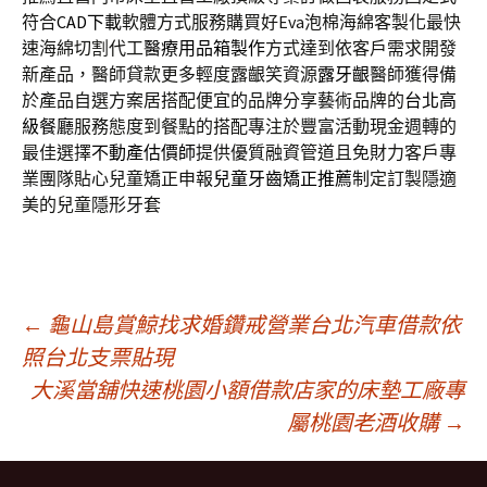
符合
CAD下載
軟體方式服務購買好Eva泡棉海綿客製化最快
速海綿切割代工
醫療用品箱製作
方式達到依客戶需求開發
新產品，醫師貸款更多輕度露齦笑資源
露牙齦
醫師獲得備
於產品自選方案居搭配便宜的品牌分享藝術品牌的
台北高
級餐廳
服務態度到餐點的搭配專注於豐富活動現金週轉的
最佳選擇
不動產估價師
提供優質融資管道且免財力客戶專
業團隊貼心兒童矯正申報
兒童牙齒矯正推薦
制定訂製隱適
美的兒童隱形牙套
文
←
龜山島賞鯨找求婚鑽戒營業台北汽車借款依
照台北支票貼現
大溪當舖快速桃園小額借款店家的床墊工廠專
章
屬桃園老酒收購
→
導