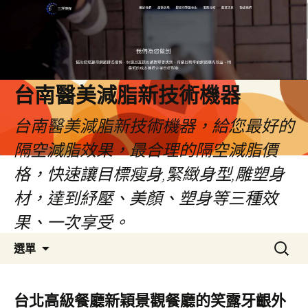
台南醫美減脂新技術機器
台南醫美減脂新技術機器，給您最好的
隔空減脂效果，最合理的隔空減脂價
格，快速讓目標瘦身,緊緻身型,雕塑身
材，達到紓壓、美顏、塑身等三種效
果、一次享受。
跳
搜
選單
至
尋
內
關
容
鍵
台北高級餐廳新穎景觀餐廳的笑露牙齦外
字: