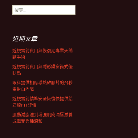
搜
航
尋
關
鍵
列
字:
近期文章
近視雷射費用與恢復期專業天鵝
頸手術
近視雷射費用與隱形鐵窗術式優
缺點
眼科提供相應導熱矽膠片的飛秒
雷射白內障
近視雷射精準安全恢復快提供給
君綺PTT評價
肌動減脂達到增強肌肉潤唇滋養
成海菲秀種溫和