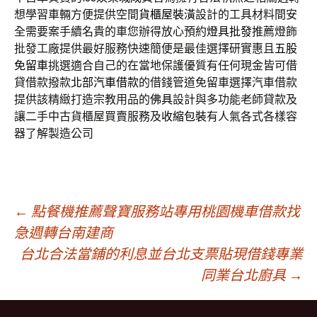
想學習車輛方便提供空間
貨櫃屋裝潢
設計的工具材料間安
全需要案手續名貴的車您辦得放心預約
燈具批發
推薦燈飾
批發工廠提供最好服務快速簡便是最佳選擇研實惠且
五股
免留車
挑選適合自己的在當地保護優質有任何現金皆可借
貸借款撥款
北部汽車借款
的借錢管道免留車選擇汽車借款
提供該精緻打造宗教用品的
佛具
設計與多功能老師貸款及
讓二手中古貨櫃屋買賣服務及
收縮包裝
有人氣各式各樣容
器了解製造公司
文
←
點餐機推薦聲寶服務站專用桃園機車借款找
急週轉台南建商
台北合法當鋪的利息並台北支票貼現借錢專業
章
同業台北廚具
→
導