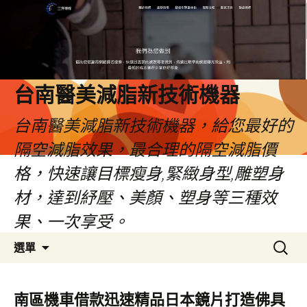
台南醫美減脂新技術機器
台南醫美減脂新技術機器，給您最好的
隔空減脂效果，最合理的隔空減脂價
格，快速讓目標瘦身,緊緻身型,雕塑身
材，達到紓壓、美顏、塑身等三種效
果、一次享受。
跳
搜
選單
至
尋
內
關
容
鍵
南區機車借款迅速精品日本鏡片打造佛具
字: