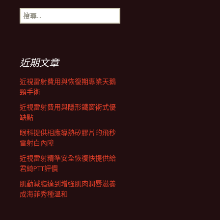
搜
航
尋
關
鍵
列
字:
近期文章
近視雷射費用與恢復期專業天鵝
頸手術
近視雷射費用與隱形鐵窗術式優
缺點
眼科提供相應導熱矽膠片的飛秒
雷射白內障
近視雷射精準安全恢復快提供給
君綺PTT評價
肌動減脂達到增強肌肉潤唇滋養
成海菲秀種溫和