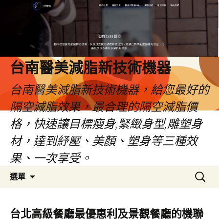
台南醫美減脂新技術機器
台南醫美減脂新技術機器，給您最好的
隔空減脂效果，最合理的隔空減脂價
格，快速讓目標瘦身,緊緻身型,雕塑身
材，達到紓壓、美顏、塑身等三種效
果、一次享受。
跳
搜
選單
至
尋
內
關
容
鍵
台北高級餐廳最優惠利及景觀餐廳的機聯
字: