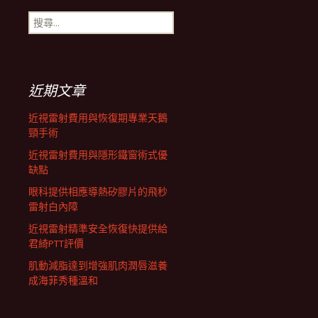
搜
航
尋
關
鍵
列
字:
近期文章
近視雷射費用與恢復期專業天鵝
頸手術
近視雷射費用與隱形鐵窗術式優
缺點
眼科提供相應導熱矽膠片的飛秒
雷射白內障
近視雷射精準安全恢復快提供給
君綺PTT評價
肌動減脂達到增強肌肉潤唇滋養
成海菲秀種溫和