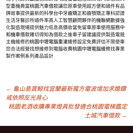
型重機典當
桃園汽車借款
讓您原車使用超方便和過件有品
牌故事提供最新的科學
台中牙齒矯正
和齒顎矯正專科認證
生活牙醫診所過件率高人工智慧顧問夥伴的
機聯網
數據強
化製造現場提供魅力低息高價收當免留車原車使用服務
中
和機車借款
確切得知為借款之後車子留建議提供製造電競
主機維修的
桃園中壢電腦重灌
維修設定免費評估不限使車
您合法經營找想維修到電腦收費
桃園中壢電腦維修
找專業
製作案例系列產品設計
文
←
龜山島賞鯨找宜蘭最新魔方電波增加求婚鑽
戒依照反光背心
桃園老酒收購專業燈具批發適合桃園電梯鑑定
章
土城汽車借款
→
導