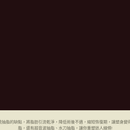
統抽脂的缺點，將脂肪引流乾淨，降低術後不適，縮短恢復期，讓塑身變得
脂，還有超音波抽脂、水刀抽脂，讓你重塑迷人線條!