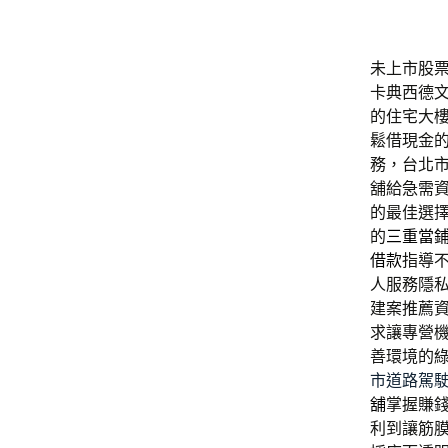
未上市股票工
卡典西德
的住宅大
鬆借現金
務，台北
舖給急需
的最佳選
的
三重當
借款
指導
人服務隱
建案推薦
求讓專營
善環境的
市道路駕
舖
掌握賺
利到讓筋