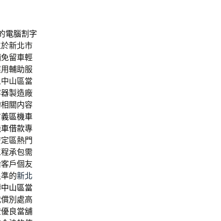
的
電腦割字
位於新北市
舖免留車輕
應用輔助服
人中山區當
容器製造廠
的相關内容
信義區機車
機車借款
專
安定區熱門
工程承包需
給客戶個友
很準的
新北
轉
中山區當
代償別處高
證優良當舖