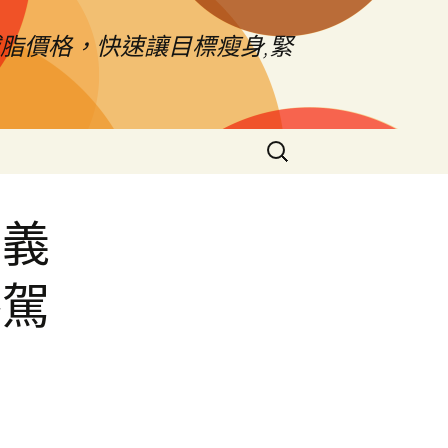
脂價格，快速讓目標瘦身,緊
搜
尋
關
鍵
信義
字:
路駕