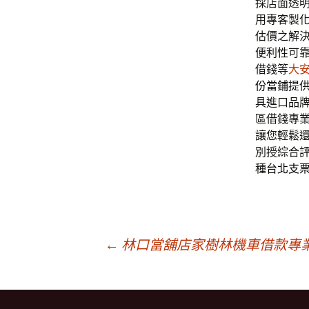
採店面透
用專客製
估價之解
便利性可
借錢等
大
份當鋪
提
具進口品
區借錢專
讓您輕鬆
別授綜合
種
台北支
文
←
林口當舖店家樹林機車借款專
章