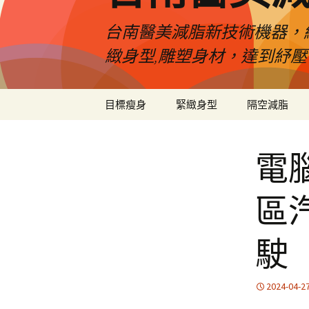
台南醫美減脂新技術機器，
緻身型,雕塑身材，達到紓
跳
目標瘦身
緊緻身型
隔空減脂
至
內
容
電
區
駛
2024-04-2