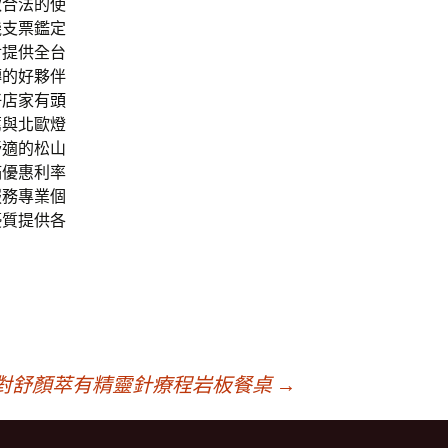
款合法的使
機支票鑑定
對提供全台
轉的好夥伴
好店家有
頭
薦
與北歐燈
舒適的松山
滿優惠利率
服務專業個
優質提供各
對舒顏萃有精靈針療程岩板餐桌
→