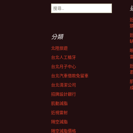
搜
導
尋
關
鍵
航
字:
分類
列
北陸旅遊
台北人工植牙
台北月子中心
台北汽車借款免留車
台北清潔公司
招牌設計銀行
肌動減脂
近視雷射
隔空減脂
隔空減脂價格