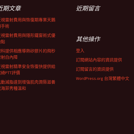
近期文章
近期留言
近視雷射費用與恢復期專業天鵝
頸手術
近視雷射費用與隱形鐵窗術式優
其他操作
缺點
登入
眼科提供相應導熱矽膠片的飛秒
雷射白內障
訂閱網站內容的資訊提供
近視雷射精準安全恢復快提供給
訂閱留言的資訊提供
君綺PTT評價
WordPress.org 台灣繁體中文
肌動減脂達到增強肌肉潤唇滋養
成海菲秀種溫和