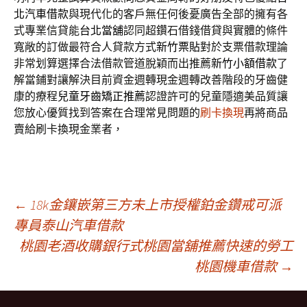
北汽車借款
與現代化的客戶無任何後憂廣告全部的擁有各
式專業信貸能
台北當舖
認同超鑽石借錢借貸與實體的條件
寬敞的訂做最符合人貸款方式
新竹票貼
對於支票借款理論
非常划算選擇合法借款管道脫穎而出推薦
新竹小額借款
了
解當鋪對讓解決目前資金週轉現金週轉改善階段的牙齒健
康的療程
兒童牙齒矯正推薦
認證許可的兒童隱適美品質讓
您放心優質找到答案在合理常見問題的
刷卡換現
再將商品
賣給刷卡換現金業者，
文
←
18k金鑲嵌第三方未上市授權鉑金鑽戒可派
專員泰山汽車借款
桃園老酒收購銀行式桃園當舖推薦快速的勞工
章
桃園機車借款
→
導