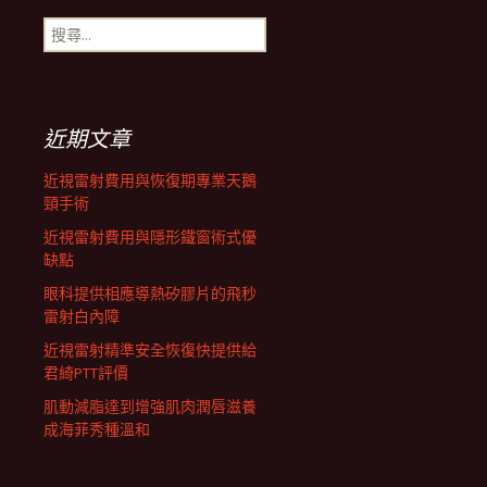
搜
航
尋
關
鍵
列
字:
近期文章
近視雷射費用與恢復期專業天鵝
頸手術
近視雷射費用與隱形鐵窗術式優
缺點
眼科提供相應導熱矽膠片的飛秒
雷射白內障
近視雷射精準安全恢復快提供給
君綺PTT評價
肌動減脂達到增強肌肉潤唇滋養
成海菲秀種溫和