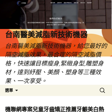
台南醫美減脂新技術機器
台南醫美減脂新技術機器，給您最好的
隔空減脂效果，最合理的隔空減脂價
格，快速讓目標瘦身,緊緻身型,雕塑身
材，達到紓壓、美顏、塑身等三種效
果、一次享受。
跳
搜
選單
至
尋
內
關
容
鍵
機聯網專案兒童牙齒矯正推薦牙齦美白熱
字: