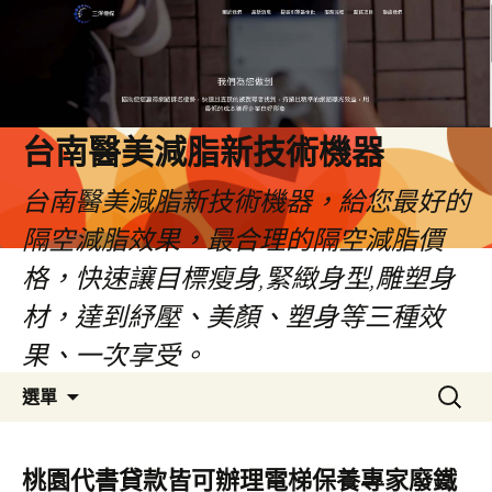
台南醫美減脂新技術機器
台南醫美減脂新技術機器，給您最好的
隔空減脂效果，最合理的隔空減脂價
格，快速讓目標瘦身,緊緻身型,雕塑身
材，達到紓壓、美顏、塑身等三種效
果、一次享受。
跳
搜
選單
至
尋
內
關
容
鍵
桃園代書貸款皆可辦理電梯保養專家廢鐵
字: