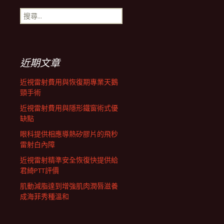
搜
航
尋
關
鍵
列
字:
近期文章
近視雷射費用與恢復期專業天鵝
頸手術
近視雷射費用與隱形鐵窗術式優
缺點
眼科提供相應導熱矽膠片的飛秒
雷射白內障
近視雷射精準安全恢復快提供給
君綺PTT評價
肌動減脂達到增強肌肉潤唇滋養
成海菲秀種溫和