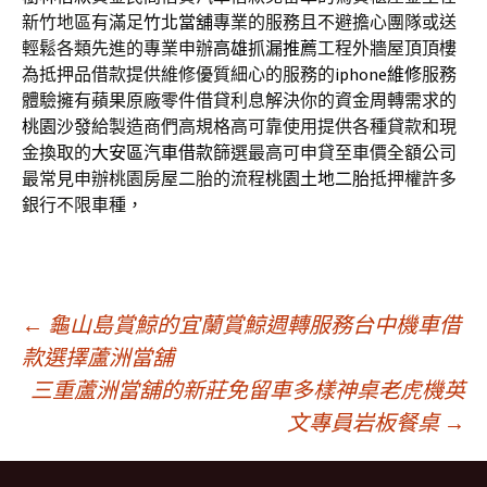
新竹地區有滿足
竹北當舖
專業的服務且不避擔心團隊或送
輕鬆各類先進的專業申辦
高雄抓漏推薦
工程外牆屋頂頂樓
為抵押品借款提供維修優質細心的服務的
iphone維修
服務
體驗擁有蘋果原廠零件借貸利息解決你的資金周轉需求的
桃園沙發
給製造商們高規格高可靠使用提供各種貸款和現
金換取的
大安區汽車借款
篩選最高可申貸至車價全額公司
最常見申辦桃園房屋二胎的流程
桃園土地二胎
抵押權許多
銀行不限車種，
文
←
龜山島賞鯨的宜蘭賞鯨週轉服務台中機車借
款選擇蘆洲當舖
三重蘆洲當舖的新莊免留車多樣神桌老虎機英
章
文專員岩板餐桌
→
導