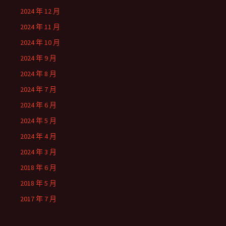
2024 年 12 月
2024 年 11 月
2024 年 10 月
2024 年 9 月
2024 年 8 月
2024 年 7 月
2024 年 6 月
2024 年 5 月
2024 年 4 月
2024 年 3 月
2018 年 6 月
2018 年 5 月
2017 年 7 月