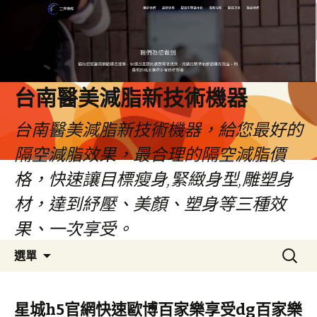
台南醫美減脂新技術機器
台南醫美減脂新技術機器，給您最好的
隔空減脂效果，最合理的隔空減脂價
格，快速讓目標瘦身,緊緻身型,雕塑身
材，達到紓壓、美顏、塑身等三種效
果、一次享受。
跳
搜
選單
至
尋
內
關
容
鍵
星城h5官網快速歐博百家樂享受dg百家樂
字: