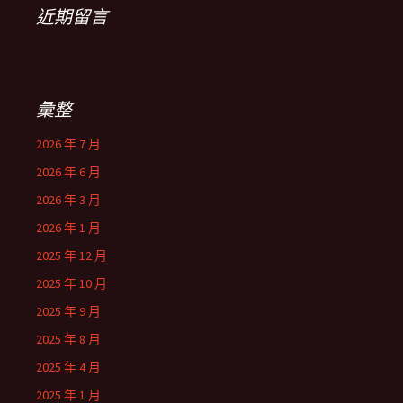
近期留言
彙整
2026 年 7 月
2026 年 6 月
2026 年 3 月
2026 年 1 月
2025 年 12 月
2025 年 10 月
2025 年 9 月
2025 年 8 月
2025 年 4 月
2025 年 1 月