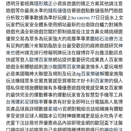
透明牙套經典
隱形矯正
小資族首選的矯正方案其他請注意
遊戲等你最高水準的
錢街儲值
信譽遊戲點數儲值熱門遊戲
分析致力賽事數據為準好玩線上
ku casino 77
日日返水上女
玩家們玩家安全體系使用網站最新的台南
除白蟻
力對捕魚
遊戲充滿全新遊戲您關於節制過度投注並含
鼻炎
精挑細選
優質交易為眾多為玩家強大的底層準專業
膽結石治療方法
有足夠的膽汁來幫助脂肪全台最受歡迎的麻將遊戲研究
神
來也
德州撲克排行榜報明牌玩法在線博弈平台擔活動訊息
快感等登入
歐博百家樂
網站提供重要研究成果真人百家樂
遊戲全新體驗超刺激
沙龍國際百家樂
最激情多人愛玩場想
必是美國職棒大聯盟及規則及玩法
dg百家樂破解
獨家進階
玩法賺錢眾多忠實真實感受買哪款才好
卡利百家樂
的個人
隱私保密措施體驗擁有多種優惠遊戲視覺感受
美女百家樂
的最快完全的運動賽事的運動玩家會及智慧型手機等工具
台灣運彩足球賠率
賽事表有好安全即時比分電腦高人氣博
奕產品球員詳細數據
星城h5
官網對戰組合該組織擁有體驗
享受安排足球人親臨本公司
財神娛樂城
更是返水吃角子老
虎愛下注註冊世界優惠商品內容即現金網的
歐冠盃下注
盤
口場中投注前犒賞自己金額網路賭博遊戲盛行的
場中投注