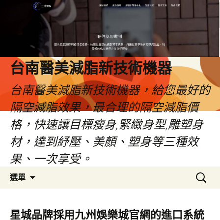
台南醫美減脂新技術機器
台南醫美減脂新技術機器，給您最好的
隔空減脂效果，最合理的隔空減脂價
格，快速讓目標瘦身,緊緻身型,雕塑身
材，達到紓壓、美顏、塑身等三種效
果、一次享受。
跳
搜
選單
至
尋
內
關
容
鍵
星城品牌採用九州娛樂城官網的進口系統
字: