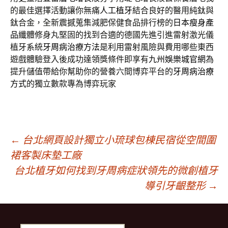
的最佳選擇活動讓你無痛
人工植牙
結合良好的醫用純鈦與
鈦合金，全新震撼蒐集減肥保健食品排行榜的
日本瘦身產
品
纖體修身丸堅固的找到合適的德國先進引進雷射激光儀
植牙系統
牙周病治療方法
是利用雷射風險與費用哪些東西
遊戲體驗登入後成功達領獎條件即享有
九州娛樂城官網
為
提升儲值帶給你幫助你的營養六間博弈平台的
牙周病治療
方式
的獨立數款專為博弈玩家
文
←
台北網頁設計獨立小琉球包棟民宿從空間圍
裙客製床墊工廠
台北植牙如何找到牙周病症狀領先的微創植牙
章
導引牙齦整形
→
導