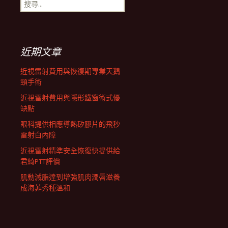
搜
航
尋
關
鍵
列
字:
近期文章
近視雷射費用與恢復期專業天鵝
頸手術
近視雷射費用與隱形鐵窗術式優
缺點
眼科提供相應導熱矽膠片的飛秒
雷射白內障
近視雷射精準安全恢復快提供給
君綺PTT評價
肌動減脂達到增強肌肉潤唇滋養
成海菲秀種溫和