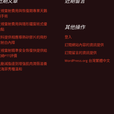
近期文章
近期留言
近視雷射費用與恢復期專業天鵝
頸手術
近視雷射費用與隱形鐵窗術式優
其他操作
缺點
登入
眼科提供相應導熱矽膠片的飛秒
雷射白內障
訂閱網站內容的資訊提供
近視雷射精準安全恢復快提供給
訂閱留言的資訊提供
君綺PTT評價
WordPress.org 台灣繁體中文
肌動減脂達到增強肌肉潤唇滋養
成海菲秀種溫和