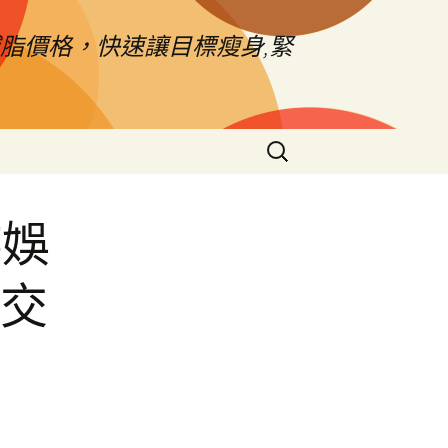
脂價格，快速讓目標瘦身,緊
搜
尋
關
鍵
游娛
字:
找交