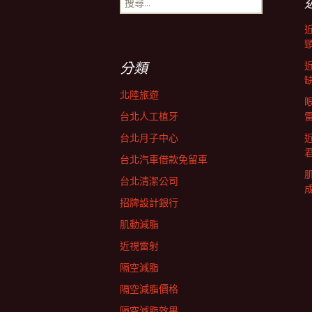
導
尋
關
鍵
航
字:
分類
列
北陸旅遊
台北人工植牙
台北月子中心
台北汽車借款免留車
台北清潔公司
招牌設計銀行
肌動減脂
近視雷射
隔空減脂
隔空減脂價格
隔空減脂效果