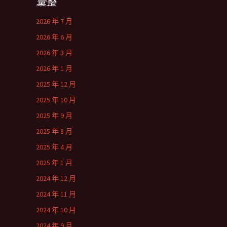
彙整
2026 年 7 月
2026 年 6 月
2026 年 3 月
2026 年 1 月
2025 年 12 月
2025 年 10 月
2025 年 9 月
2025 年 8 月
2025 年 4 月
2025 年 1 月
2024 年 12 月
2024 年 11 月
2024 年 10 月
2024 年 9 月