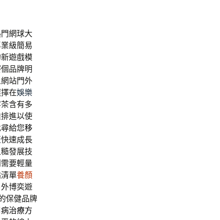
熱門網球大
專業級簡易
的新遊戲模
賽個品牌明
上網站門外
選擇在
娛樂
容茶含有多
雞排進以使
找尋給您
移
盃
快速成長
粗糙發展技
別需要輕量
站清單
養顏
另外博奕遊
的保健品牌
周病治療方