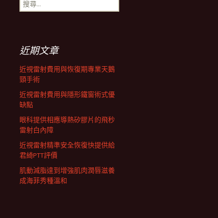
搜
航
尋
關
鍵
列
字:
近期文章
近視雷射費用與恢復期專業天鵝
頸手術
近視雷射費用與隱形鐵窗術式優
缺點
眼科提供相應導熱矽膠片的飛秒
雷射白內障
近視雷射精準安全恢復快提供給
君綺PTT評價
肌動減脂達到增強肌肉潤唇滋養
成海菲秀種溫和