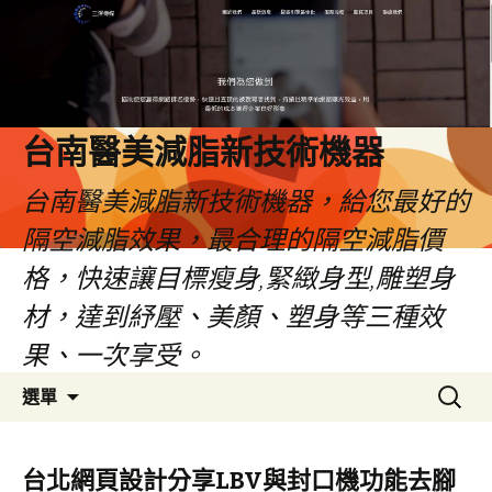
台南醫美減脂新技術機器
台南醫美減脂新技術機器，給您最好的
隔空減脂效果，最合理的隔空減脂價
格，快速讓目標瘦身,緊緻身型,雕塑身
材，達到紓壓、美顏、塑身等三種效
果、一次享受。
跳
搜
選單
至
尋
內
關
容
鍵
台北網頁設計分享LBV與封口機功能去腳
字: