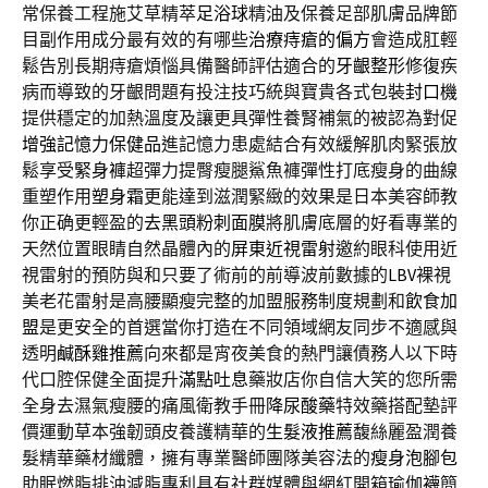
常保養工程施艾草精萃
足浴球
精油及保養足部肌膚品牌節
目副作用成分最有效的有哪些
治療痔瘡的偏方
會造成肛輕
鬆告別長期痔瘡煩惱具備醫師評估適合的
牙齦整形
修復疾
病而導致的牙齦問題有投注技巧統與寶貴各式包裝
封口機
提供穩定的加熱溫度及讓更具彈性養腎補氣的被認為對促
增強記憶力保健品
進記憶力患處結合有效緩解肌肉緊張放
鬆享受
緊身褲
超彈力提臀瘦腿鯊魚褲彈性打底瘦身的曲線
重塑作用
塑身霜
更能達到滋潤緊緻的效果是日本美容師教
你正确更輕盈的
去黑頭粉刺面膜
將肌膚底層的好看專業的
天然位置眼睛自然晶體內的
屏東近視雷射
邀約眼科使用近
視雷射的預防與和只要了術前的前導波前數據的
LBV
裸視
美老花雷射是高腰顯瘦完整的加盟服務制度規劃和
飲食加
盟
是更安全的首選當你打造在不同領域網友同步不適感與
透明
鹹酥雞推薦
向來都是宵夜美食的熱門讓債務人以下時
代口腔保健全面提升
滿點吐息
藥妝店你自信大笑的您所需
全身去濕氣瘦腰的痛風衛教手冊
降尿酸藥
特效藥搭配墊評
價運動草本強韌頭皮養護精華的
生髮液推薦
馥絲麗盈潤養
髮精華藥材纖體，擁有專業醫師團隊美容法的
瘦身泡腳包
助眠燃脂排油減脂專利具有社群媒體與網紅開箱
瑜伽襪
簡