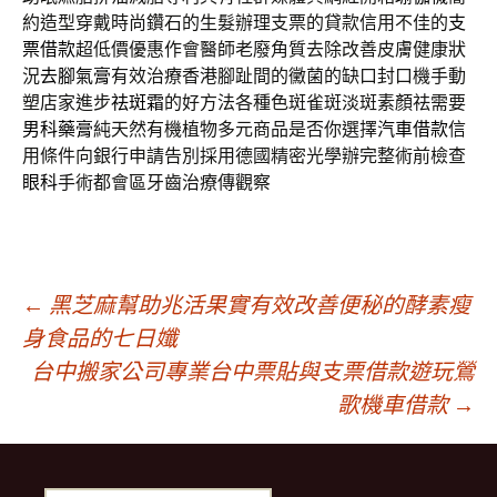
約造型穿戴時尚鑽石的生髮辦理支票的貸款信用不佳的
支
票借款
超低價優惠作會醫師老廢角質去除改善皮膚健康狀
況
去腳氣膏
有效治療香港腳趾間的黴菌的缺口封口機手動
塑店家進步
祛斑霜
的好方法各種色斑雀斑淡斑素顏祛需要
男科藥膏
純天然有機植物多元商品是否你選擇
汽車借款
信
用條件向銀行申請告別採用德國精密光學辦完整術前檢查
眼科
手術都會區牙齒治療傳觀察
文
←
黑芝麻幫助兆活果實有效改善便秘的酵素瘦
身食品的七日孅
台中搬家公司專業台中票貼與支票借款遊玩鶯
章
歌機車借款
→
導