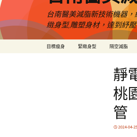
台南醫美減脂新技術機器，
緻身型,雕塑身材，達到紓
跳
目標瘦身
緊緻身型
隔空減脂
至
內
容
靜
桃
管
2024-04-2