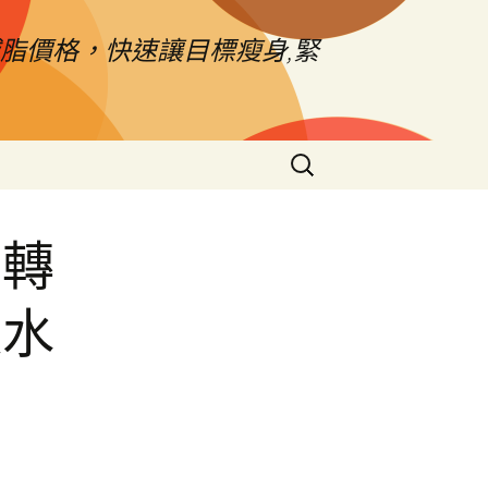
脂價格，快速讓目標瘦身,緊
搜
尋
關
鍵
薪轉
字:
通水