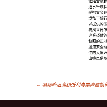
化經營
板
通水管
環
變遷資金
燈私下銀
以提供的
務獨立筒
專業穩健
執照的正
迅速安全
佳的
大里
山機車借
文
←
噴霧降溫高額低利專業降塵設
章