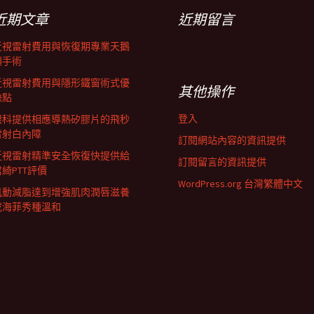
近期文章
近期留言
近視雷射費用與恢復期專業天鵝
頸手術
近視雷射費用與隱形鐵窗術式優
其他操作
缺點
登入
眼科提供相應導熱矽膠片的飛秒
雷射白內障
訂閱網站內容的資訊提供
近視雷射精準安全恢復快提供給
訂閱留言的資訊提供
君綺PTT評價
WordPress.org 台灣繁體中文
肌動減脂達到增強肌肉潤唇滋養
成海菲秀種溫和