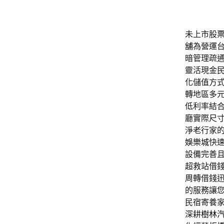
未上市股票工
舖
為營運
暗管理疏
靈活現金
化儲值方
轉地區多
低利率結
廳實際尺
淨老行家
娛樂城
快
設備完善
超救站借
周轉借錢
的服務讓
民宿寄養
深耕
樹林