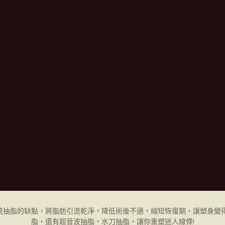
統抽脂的缺點，將脂肪引流乾淨，降低術後不適，縮短恢復期，讓塑身變得
脂，還有超音波抽脂、水刀抽脂，讓你重塑迷人線條!