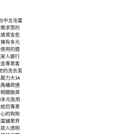
台中
北屯當
通
需求眾的
快速資金愈
材擁有多元
錢使用的週
錢家人銀行
現金專業客
地的洗衣潔
低壓力大
3A
通馬桶
疏通
的相關融資
的多元急用
金給您專業
安心的狗狗
橋當舖業界
放款人透明