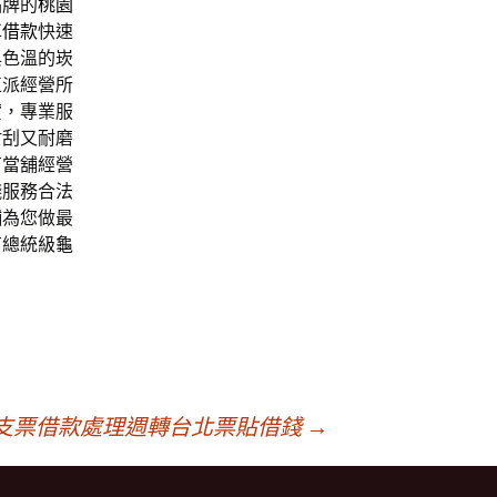
品牌的
桃園
車借款
快速
與色溫的崁
正派經營所
貸，專業服
耐刮又耐磨
有當舖經營
錢服務合法
舖為您做最
有總統級
龜
支票借款處理週轉台北票貼借錢
→