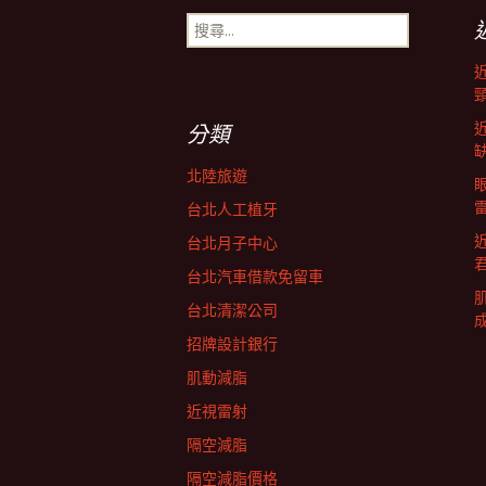
搜
導
尋
關
鍵
航
字:
分類
列
北陸旅遊
台北人工植牙
台北月子中心
台北汽車借款免留車
台北清潔公司
招牌設計銀行
肌動減脂
近視雷射
隔空減脂
隔空減脂價格