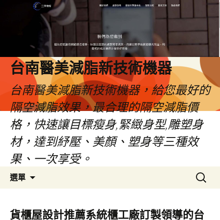
台南醫美減脂新技術機器
台南醫美減脂新技術機器，給您最好的
隔空減脂效果，最合理的隔空減脂價
格，快速讓目標瘦身,緊緻身型,雕塑身
材，達到紓壓、美顏、塑身等三種效
果、一次享受。
跳
搜
選單
至
尋
內
關
容
鍵
貨櫃屋設計推薦系統櫃工廠訂製領導的台
字: