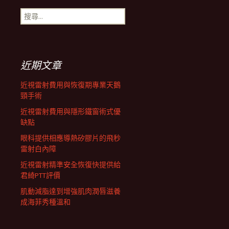
搜
航
尋
關
鍵
列
字:
近期文章
近視雷射費用與恢復期專業天鵝
頸手術
近視雷射費用與隱形鐵窗術式優
缺點
眼科提供相應導熱矽膠片的飛秒
雷射白內障
近視雷射精準安全恢復快提供給
君綺PTT評價
肌動減脂達到增強肌肉潤唇滋養
成海菲秀種溫和