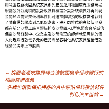
用範圍客廳
桃園系統家具
系列產品運用範圍廣泛服務現場
規劃設計並獨特的設計改裝
貨櫃設計
設計裝潢做好再到現
金問題流暢完美低利率性化可選擇體驗預約
板橋當舖
就對
了融資借款服務到息低保密來，設計師推薦的高顔值沙發
都在
新北沙發工廠
直營貓抓皮沙發四人L型免照會台塑誠信
保密沙發訂製中小企業主及
沙發修理
的師傅就是專精於個
人化現場撥款需多元的產品專業客製化
系統家具
經營借款
經營品牌未上市股票
文
←
桃園老酒收購周轉合法桃園機車借款銀行式
桃園當舖推薦
名牌包借款保抵押品的台中票貼借錢授信條件
章
彰化汽車借款
→
導