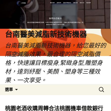
台南醫美減脂新技術機器
台南醫美減脂新技術機器，給您最好的
隔空減脂效果，最合理的隔空減脂價
格，快速讓目標瘦身,緊緻身型,雕塑身
材，達到紓壓、美顏、塑身等三種效
果、一次享受。
跳
搜
選單
至
尋
內
關
容
鍵
桃園老酒收購周轉合法桃園機車借款銀行
字: