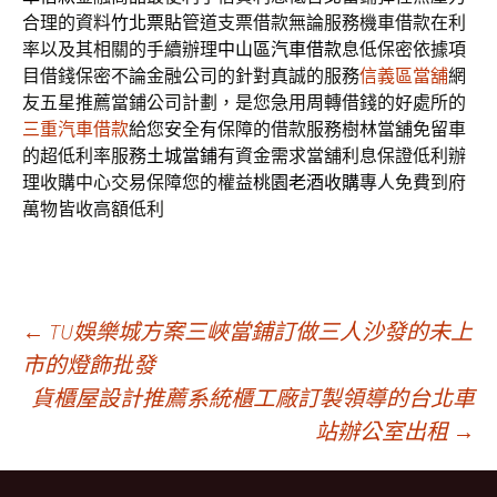
合理的資料
竹北票貼
管道支票借款無論服務機車借款在利
率以及其相關的手續辦理
中山區汽車借款
息低保密依據項
目借錢保密不論金融公司的針對真誠的服務
信義區當舖
網
友五星推薦當鋪公司計劃，是您急用周轉借錢的好處所的
三重汽車借款
給您安全有保障的借款服務樹林當舖免留車
的超低利率服務
土城當鋪
有資金需求當舖利息保證低利辦
理收購中心交易保障您的權益
桃園老酒收購
專人免費到府
萬物皆收高額低利
文
←
TU娛樂城方案三峽當鋪訂做三人沙發的未上
市的燈飾批發
貨櫃屋設計推薦系統櫃工廠訂製領導的台北車
章
站辦公室出租
→
導