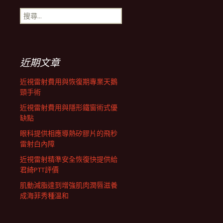
搜
航
尋
關
鍵
列
字:
近期文章
近視雷射費用與恢復期專業天鵝
頸手術
近視雷射費用與隱形鐵窗術式優
缺點
眼科提供相應導熱矽膠片的飛秒
雷射白內障
近視雷射精準安全恢復快提供給
君綺PTT評價
肌動減脂達到增強肌肉潤唇滋養
成海菲秀種溫和