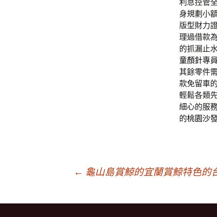
利息控管
身規劃小
版型財力
理過借款
的抓漏止
童顏針
專
其餘零件
款免留車
輕鬆各類
細心的服
的
桃園沙
文
←
龜山島賞鯨的宜蘭賞鯨特色的
章