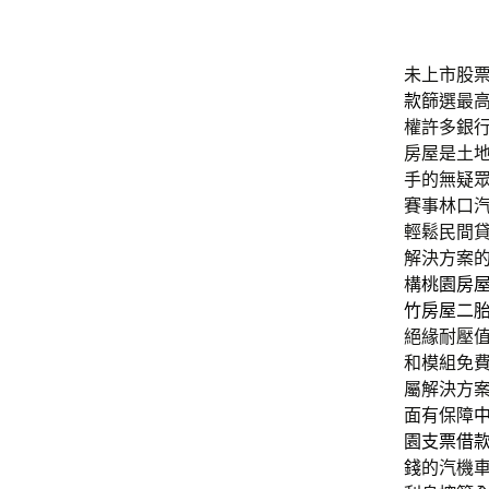
未上市股票工
款
篩選最
權許多銀
房屋是土
手的無疑
賽事林口
輕鬆民間
解決方案
構
桃園房
竹房屋二
絕緣耐壓
和模組免
屬解決方
面有保障
園支票借
錢
的汽機