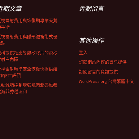
近期文章
近期留言
近視雷射費用與恢復期專業天鵝
頸手術
近視雷射費用與隱形鐵窗術式優
其他操作
缺點
登入
眼科提供相應導熱矽膠片的飛秒
雷射白內障
訂閱網站內容的資訊提供
近視雷射精準安全恢復快提供給
訂閱留言的資訊提供
君綺PTT評價
WordPress.org 台灣繁體中文
肌動減脂達到增強肌肉潤唇滋養
成海菲秀種溫和