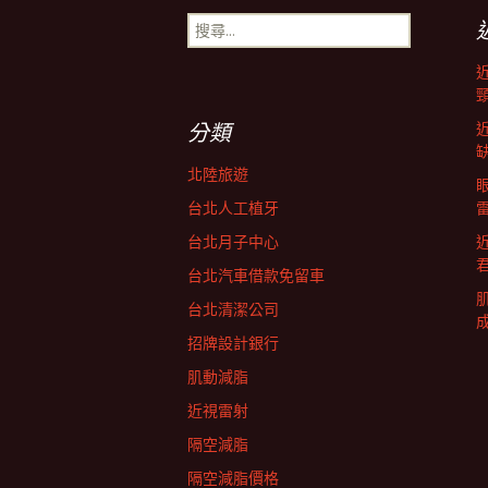
搜
導
尋
關
鍵
航
字:
分類
列
北陸旅遊
台北人工植牙
台北月子中心
台北汽車借款免留車
台北清潔公司
招牌設計銀行
肌動減脂
近視雷射
隔空減脂
隔空減脂價格