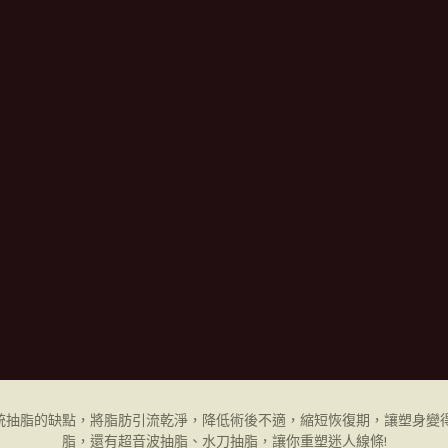
統抽脂的缺點，將脂肪引流乾淨，降低術後不適，縮短恢復期，讓塑身變得
脂，還有超音波抽脂、水刀抽脂，讓你重塑迷人線條!