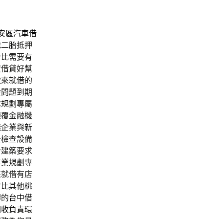
安區汽車借
地二胎
抵押
合比需要有
資借貸好幫
款來就借的
金問題到期
業規劃專屬
顛覆金融機
錢企業與
新
全
檢查設備
合建築要求
專業規劃專
來就借有店
會比其他
桃
轉的
台中借
回收
負責環