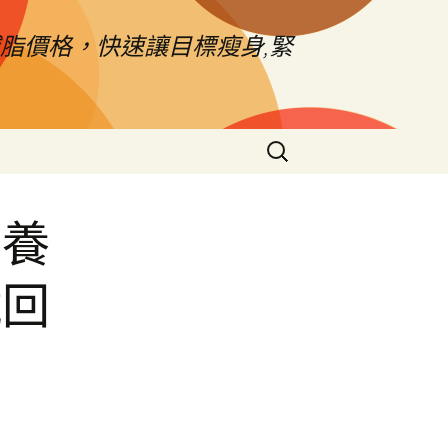
脂價格，快速讓目標瘦身,緊
搜
尋
關
鍵
保養
字:
鐵回