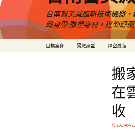
台南醫美減脂新技術機器，
緻身型,雕塑身材，達到紓
跳
目標瘦身
緊緻身型
隔空減脂
至
內
容
搬
在
收
2024-04-2