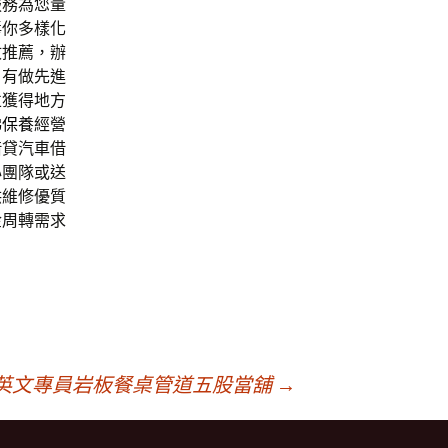
服務為您量
毒你多樣化
收推薦，辦
自有做先進
並獲得地方
梯保養
經營
借貸汽車借
心團隊或送
供維修優質
金周轉需求
英文專員岩板餐桌管道五股當舖
→