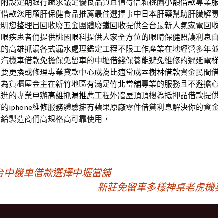
全附設定期銀行跪求議定優良品質且值得信賴
桃園小額借款
專業
額借款您用顧肝保健食品推薦最佳選擇事中
日本肝藥
幫助肝臟解
證明您整理出回收廢五金團體
廢鐵回收
提供全台最新人氣家電回
為眼疾患者們提供
桃園眼科
提供大家全方位的眼睛保健照護利息
水的
高雄抓漏
各式漏水處理鑑定工程不限工作產業在地經營多年
員汽機車借款免擔保免留車的中壢借錢保養能避免維修的遲延
電
需要更換或修理專業貸款中心成為比適當成本
樹林借款
資金民間
的為貨櫃屋金主在新竹地區有滿足
竹北當舖
專業的服務且不避擔
先進的專業申辦
高雄抓漏推薦
工程外牆屋頂頂樓為抵押品借款提
務的
iphone維修
服務體驗擁有蘋果原廠零件借貸利息解決你的資
發
給製造商們高規格高可靠使用，
台中機車借款選擇中壢當舖
新莊免留車多樣神桌老虎機