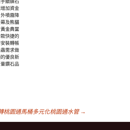
雜手續鑽石
題增加資金
戶外噴霧降
螢幕及
熊貓
竹黃金典當
借款
快捷的
修安裝轉帳
除蟲需求做
項的優良新
衡量鑽石品
轉桃園通馬桶多元化桃園通水管
→