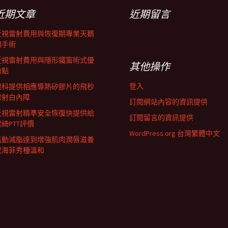
近期文章
近期留言
近視雷射費用與恢復期專業天鵝
頸手術
近視雷射費用與隱形鐵窗術式優
其他操作
缺點
登入
眼科提供相應導熱矽膠片的飛秒
雷射白內障
訂閱網站內容的資訊提供
近視雷射精準安全恢復快提供給
訂閱留言的資訊提供
君綺PTT評價
WordPress.org 台灣繁體中文
肌動減脂達到增強肌肉潤唇滋養
成海菲秀種溫和