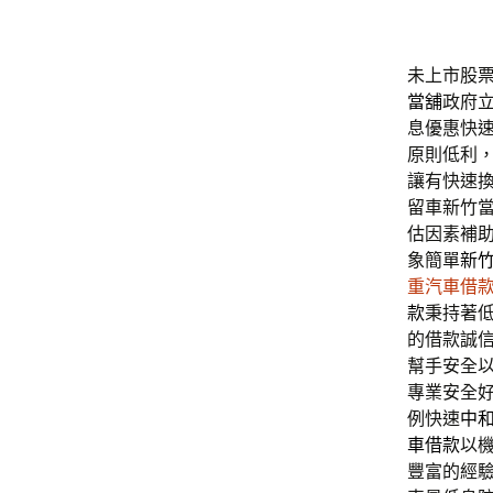
未上市股票工
當舖
政府
息優惠快
原則低利
讓有快速
留車新竹
估因素補
象簡單
新
重汽車借
款
秉持著
的借款誠
幫手安全
專業安全
例快速
中
車借款
以
豐富的經