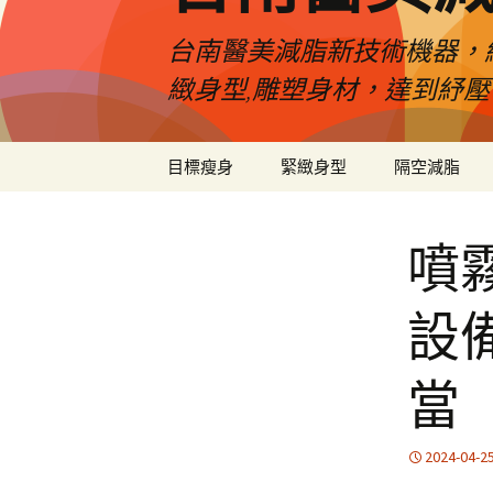
台南醫美減脂新技術機器，
緻身型,雕塑身材，達到紓
跳
目標瘦身
緊緻身型
隔空減脂
至
內
容
噴
設
當
2024-04-2