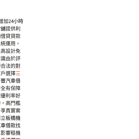
增加
24小時
當舖
提供利
舖借貸貸款
系統運用，
最高設計免
安識由於評
轉合法的對
客戶選擇
三
新豐汽車借
安全有保障
超優利率好
的，高門檻
分享真實案
創立
板橋機
汽車借款
找
工影響租機