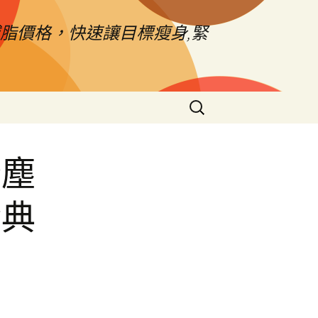
脂價格，快速讓目標瘦身,緊
搜
尋
關
鍵
降塵
字:
金典