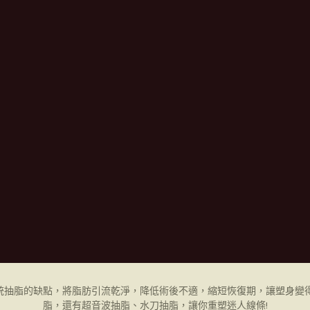
統抽脂的缺點，將脂肪引流乾淨，降低術後不適，縮短恢復期，讓塑身變得
脂，還有超音波抽脂、水刀抽脂，讓你重塑迷人線條!