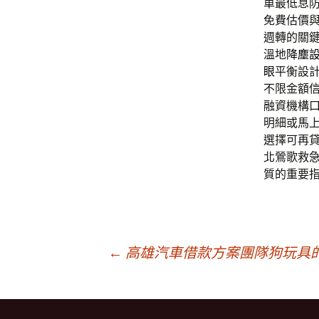
車最低息
免費估價
週轉的關
溫地
降塵
眼
平衡設
不限金額
融資機構
明細或馬
選擇可再
北鶯歌救
質的重要
文
←
高雄汽車借款方案團隊狗玩具
章