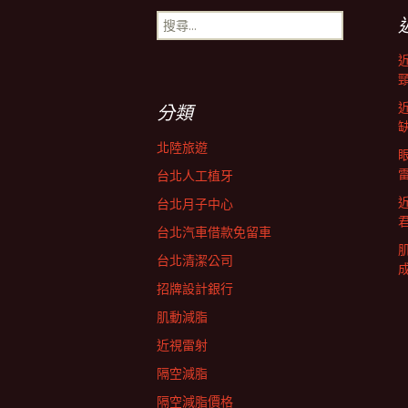
搜
導
尋
關
鍵
航
字:
分類
列
北陸旅遊
台北人工植牙
台北月子中心
台北汽車借款免留車
台北清潔公司
招牌設計銀行
肌動減脂
近視雷射
隔空減脂
隔空減脂價格