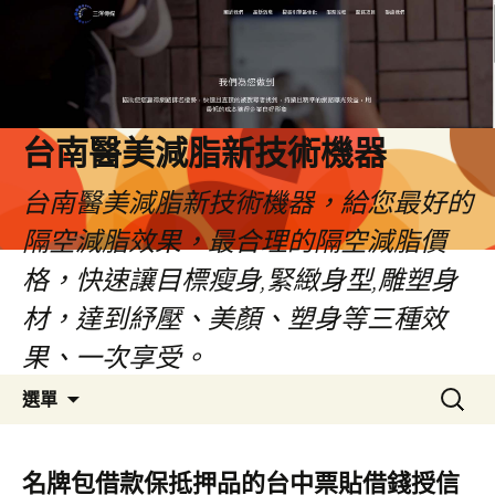
台南醫美減脂新技術機器
台南醫美減脂新技術機器，給您最好的
隔空減脂效果，最合理的隔空減脂價
格，快速讓目標瘦身,緊緻身型,雕塑身
材，達到紓壓、美顏、塑身等三種效
果、一次享受。
跳
搜
選單
至
尋
內
關
容
鍵
名牌包借款保抵押品的台中票貼借錢授信
字: