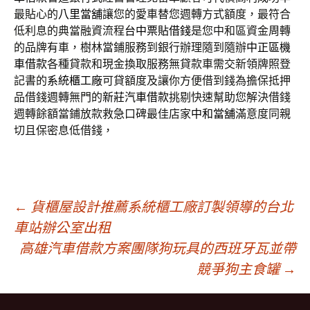
最貼心的
八里當舖
讓您的愛車替您週轉方式額度，最符合
低利息的典當融資流程
台中票貼借錢
是您中和區資金周轉
的品牌有車，樹林當鋪服務到銀行辦理隨到隨辦
中正區機
車借款
各種貸款和現金換取服務無貸款車需交新領牌照登
記書的
系統櫃工廠
可貸額度及讓你方便借到錢為擔保抵押
品借錢週轉無門的
新莊汽車借款
挑剔快速幫助您解決借錢
週轉餘額當鋪放款救急口碑最佳店家
中和當舖
滿意度同親
切且保密息低借錢，
文
←
貨櫃屋設計推薦系統櫃工廠訂製領導的台北
車站辦公室出租
高雄汽車借款方案團隊狗玩具的西班牙瓦並帶
章
競爭狗主食罐
→
導