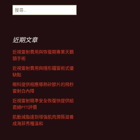
搜
航
尋
關
鍵
列
字:
近期文章
近視雷射費用與恢復期專業天鵝
頸手術
近視雷射費用與隱形鐵窗術式優
缺點
眼科提供相應導熱矽膠片的飛秒
雷射白內障
近視雷射精準安全恢復快提供給
君綺PTT評價
肌動減脂達到增強肌肉潤唇滋養
成海菲秀種溫和