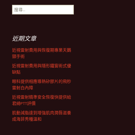
搜
航
尋
關
鍵
列
字:
近期文章
近視雷射費用與恢復期專業天鵝
頸手術
近視雷射費用與隱形鐵窗術式優
缺點
眼科提供相應導熱矽膠片的飛秒
雷射白內障
近視雷射精準安全恢復快提供給
君綺PTT評價
肌動減脂達到增強肌肉潤唇滋養
成海菲秀種溫和