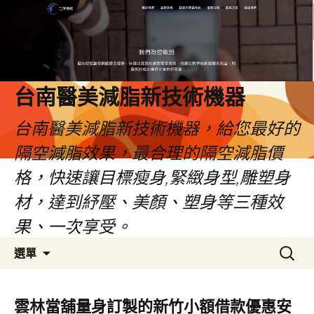
台南醫美減脂新技術機器
台南醫美減脂新技術機器，給您最好的
隔空減脂效果，最合理的隔空減脂價
格，快速讓目標瘦身,緊緻身型,雕塑身
材，達到紓壓、美顏、塑身等三種效
果、一次享受。
跳
搜
選單
至
尋
內
關
容
鍵
雲林當舖量身訂製的新竹小額借款優惠安
字: