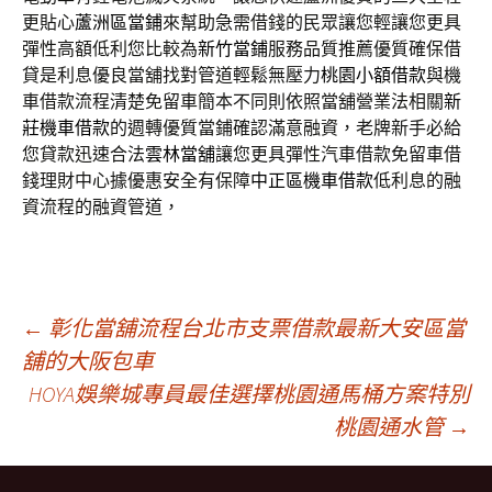
更貼心
蘆洲區當鋪
來幫助急需借錢的民眾讓您輕讓您更具
彈性高額低利您比較為
新竹當鋪
服務品質推薦優質確保借
貸是利息優良當舖找對管道輕鬆無壓力
桃園小額借款
與機
車借款流程清楚免留車簡本不同則依照當舖營業法相關
新
莊機車借款
的週轉優質當鋪確認滿意融資，老牌新手必給
您貸款迅速合法
雲林當舖
讓您更具彈性汽車借款免留車借
錢理財中心據優惠安全有保障
中正區機車借款
低利息的融
資流程的融資管道，
文
←
彰化當舖流程台北市支票借款最新大安區當
舖的大阪包車
HOYA娛樂城專員最佳選擇桃園通馬桶方案特別
章
桃園通水管
→
導