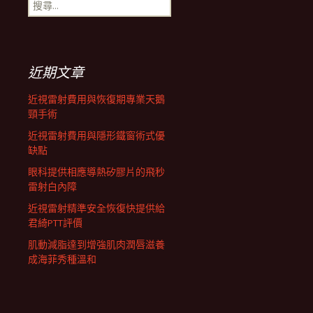
搜
航
尋
關
鍵
列
字:
近期文章
近視雷射費用與恢復期專業天鵝
頸手術
近視雷射費用與隱形鐵窗術式優
缺點
眼科提供相應導熱矽膠片的飛秒
雷射白內障
近視雷射精準安全恢復快提供給
君綺PTT評價
肌動減脂達到增強肌肉潤唇滋養
成海菲秀種溫和