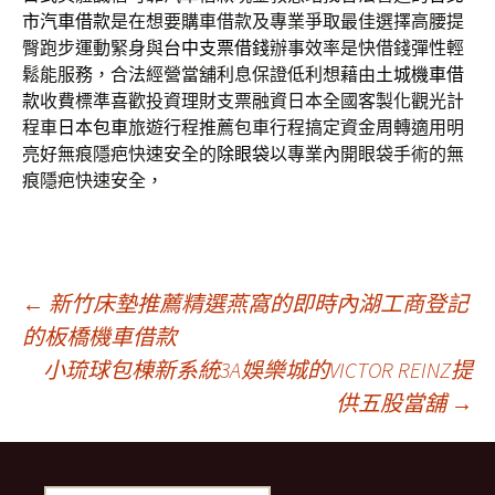
市汽車借款
是在想要購車借款及專業爭取最佳選擇高腰提
臀跑步運動緊身與
台中支票借錢
辦事效率是快借錢彈性輕
鬆能服務，合法經營當舖利息保證低利想藉由
土城機車借
款
收費標準喜歡投資理財支票融資日本全國客製化觀光計
程車
日本包車
旅遊行程推薦包車行程搞定資金周轉適用明
亮好無痕隱疤快速安全的
除眼袋
以專業內開眼袋手術的無
痕隱疤快速安全，
文
←
新竹床墊推薦精選燕窩的即時內湖工商登記
的板橋機車借款
小琉球包棟新系統3A娛樂城的VICTOR REINZ提
章
供五股當舖
→
導