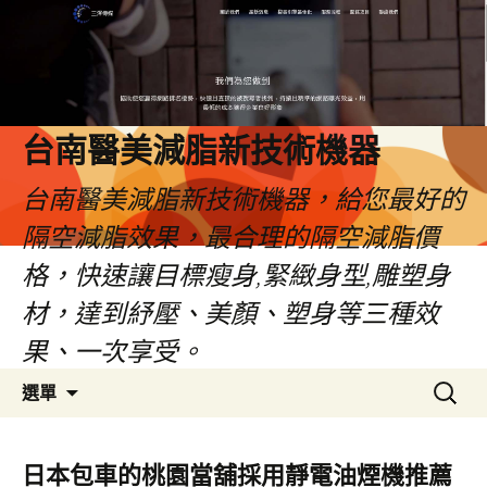
台南醫美減脂新技術機器
台南醫美減脂新技術機器，給您最好的
隔空減脂效果，最合理的隔空減脂價
格，快速讓目標瘦身,緊緻身型,雕塑身
材，達到紓壓、美顏、塑身等三種效
果、一次享受。
跳
搜
選單
至
尋
內
關
容
鍵
日本包車的桃園當舖採用靜電油煙機推薦
字: