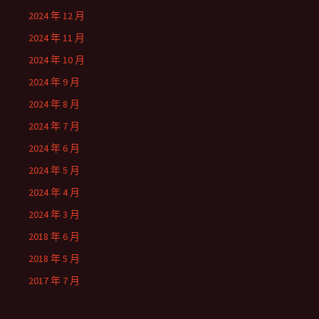
2024 年 12 月
2024 年 11 月
2024 年 10 月
2024 年 9 月
2024 年 8 月
2024 年 7 月
2024 年 6 月
2024 年 5 月
2024 年 4 月
2024 年 3 月
2018 年 6 月
2018 年 5 月
2017 年 7 月