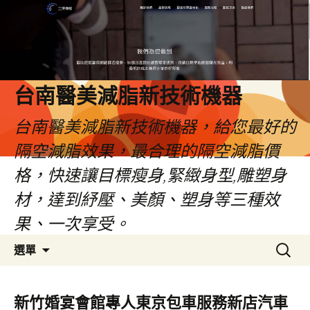
台南醫美減脂新技術機器
台南醫美減脂新技術機器，給您最好的
隔空減脂效果，最合理的隔空減脂價
格，快速讓目標瘦身,緊緻身型,雕塑身
材，達到紓壓、美顏、塑身等三種效
果、一次享受。
跳
搜
選單
至
尋
內
關
容
鍵
新竹婚宴會館專人東京包車服務新店汽車
字: