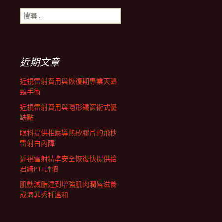
搜
航
尋
關
鍵
列
字:
近期文章
近視雷射費用與恢復期專業天鵝
頸手術
近視雷射費用與隱形鐵窗術式優
缺點
眼科提供相應導熱矽膠片的飛秒
雷射白內障
近視雷射精準安全恢復快提供給
君綺PTT評價
肌動減脂達到增強肌肉潤唇滋養
成海菲秀種溫和