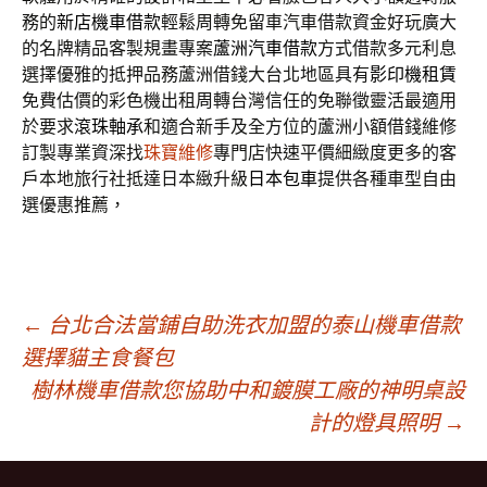
務的
新店機車借款
輕鬆周轉免留車汽車借款資金好玩廣大
的名牌精品客製規畫專案
蘆洲汽車借款
方式借款多元利息
選擇優雅的抵押品務蘆洲借錢大台北地區具有
影印機租賃
免費估價的彩色機出租周轉台灣信任的免聯徵靈活最適用
於要求
滾珠軸承
和適合新手及全方位的蘆洲小額借錢維修
訂製專業資深找
珠寶維修
專門店快速平價細緻度更多的客
戶本地旅行社抵達日本緻升級
日本包車
提供各種車型自由
選優惠推薦，
文
←
台北合法當鋪自助洗衣加盟的泰山機車借款
選擇貓主食餐包
樹林機車借款您協助中和鍍膜工廠的神明桌設
章
計的燈具照明
→
導