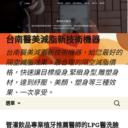
台南醫美減脂新技術機器
台南醫美減脂新技術機器，給您最好的
隔空減脂效果，最合理的隔空減脂價
格，快速讓目標瘦身,緊緻身型,雕塑身
材，達到紓壓、美顏、塑身等三種效
果、一次享受。
跳
搜
選單
至
尋
內
關
容
鍵
管灌飲品專業植牙推薦醫師的LPG醫洗臉
字: