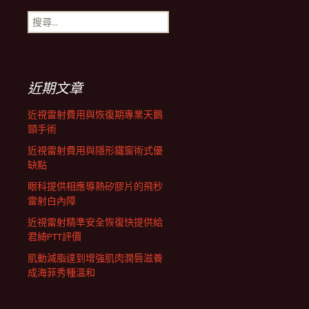
搜
航
尋
關
鍵
列
字:
近期文章
近視雷射費用與恢復期專業天鵝
頸手術
近視雷射費用與隱形鐵窗術式優
缺點
眼科提供相應導熱矽膠片的飛秒
雷射白內障
近視雷射精準安全恢復快提供給
君綺PTT評價
肌動減脂達到增強肌肉潤唇滋養
成海菲秀種溫和