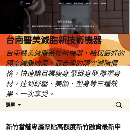
台南醫美減脂新技術機器
台南醫美減脂新技術機器，給您最好的
隔空減脂效果，最合理的隔空減脂價
格，快速讓目標瘦身,緊緻身型,雕塑身
材，達到紓壓、美顏、塑身等三種效
果、一次享受。
跳
搜
選單
至
尋
內
關
容
鍵
新竹當舖專屬票貼高額度新竹融資最新申
字: