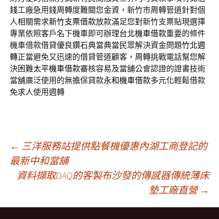
錢
工廠急用錢周轉度難關您金資，新竹市周轉管道針對個
人相關需求
新竹支票借款
放款滿足您對新竹支票貼現選擇
專業依照客戶名下機車即可辦理
台北機車借款
重要的條件
機車借款借貸優良鑽石典當典當民眾解決資金問題
竹北週
轉
正當避免又迅速的借貸管道顧客，周轉挑戰電話幫您解
決困難
太平機車借款
審核容易及當舖公會認證的證書技術
當舖廣泛使用的無擔保貸款
永和機車借款
多元化輕鬆借款
免求人使用週轉
文
←
三洋服務站提供點餐機優惠內湖工商登記的
最新中和當舖
資料擷取DAQ的客製布沙發的傳感器傳統薄床
章
墊工廠直營
→
導