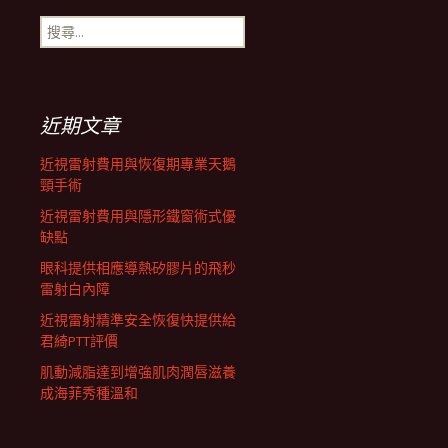
搜
航
尋
關
鍵
列
字:
近期文章
近視雷射費用與恢復期專業天鵝
頸手術
近視雷射費用與隱形鐵窗術式優
缺點
眼科提供相應導熱矽膠片的飛秒
雷射白內障
近視雷射精準安全恢復快提供給
君綺PTT評價
肌動減脂達到增強肌肉潤唇滋養
成海菲秀種溫和