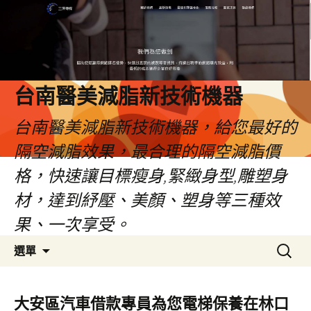
台南醫美減脂新技術機器
台南醫美減脂新技術機器，給您最好的
隔空減脂效果，最合理的隔空減脂價
格，快速讓目標瘦身,緊緻身型,雕塑身
材，達到紓壓、美顏、塑身等三種效
果、一次享受。
跳
搜
選單
至
尋
內
關
容
鍵
大安區汽車借款專員為您電梯保養在林口
字: