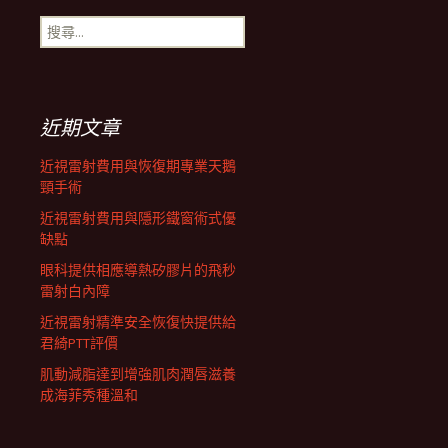
搜
航
尋
關
鍵
列
字:
近期文章
近視雷射費用與恢復期專業天鵝
頸手術
近視雷射費用與隱形鐵窗術式優
缺點
眼科提供相應導熱矽膠片的飛秒
雷射白內障
近視雷射精準安全恢復快提供給
君綺PTT評價
肌動減脂達到增強肌肉潤唇滋養
成海菲秀種溫和