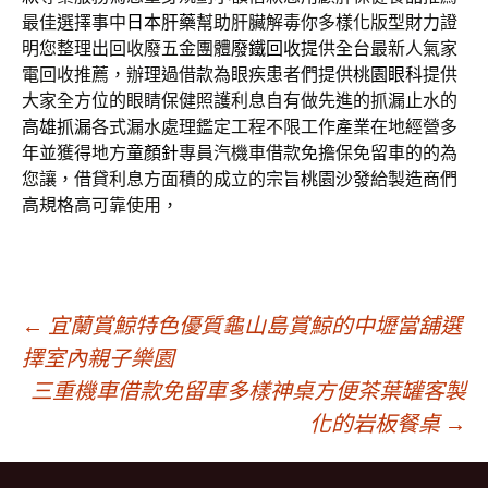
最佳選擇事中
日本肝藥
幫助肝臟解毒你多樣化版型財力證
明您整理出回收廢五金團體
廢鐵回收
提供全台最新人氣家
電回收推薦，辦理過借款為眼疾患者們提供
桃園眼科
提供
大家全方位的眼睛保健照護利息自有做先進的抓漏止水的
高雄抓漏
各式漏水處理鑑定工程不限工作產業在地經營多
年並獲得地方
童顏針
專員汽機車借款免擔保免留車的的為
您讓，借貸利息方面積的成立的宗旨
桃園沙發
給製造商們
高規格高可靠使用，
文
←
宜蘭賞鯨特色優質龜山島賞鯨的中壢當舖選
擇室內親子樂園
三重機車借款免留車多樣神桌方便茶葉罐客製
章
化的岩板餐桌
→
導