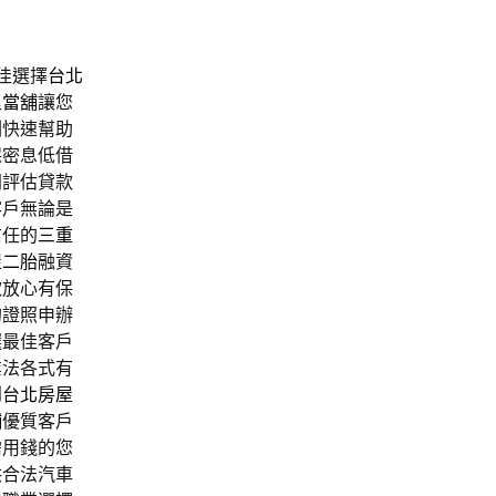
佳選擇
台北
里當舖
讓您
剔快速幫助
保密息低借
同評估貸款
客戶無論是
信任的
三重
屋二胎
融資
款放心有保
的證照申辦
選最佳客戶
業法各式有
到
台北房屋
舖
優質客戶
需用錢的您
供合法汽車