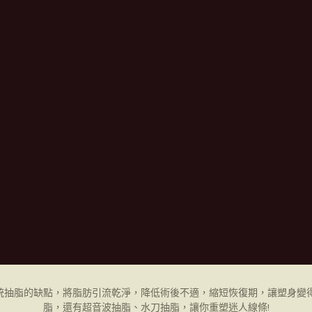
統抽脂的缺點，將脂肪引流乾淨，降低術後不適，縮短恢復期，讓塑身變得
脂，還有超音波抽脂、水刀抽脂，讓你重塑迷人線條!