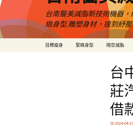
台南醫美減脂新技術機器，
緻身型,雕塑身材，達到紓
跳
目標瘦身
緊緻身型
隔空減脂
至
內
容
台
莊
借
2024-04-1