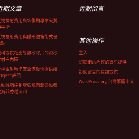
近期文章
近期留言
近視雷射費用與恢復期專業天鵝
頸手術
近視雷射費用與隱形鐵窗術式優
其他操作
缺點
登入
眼科提供相應導熱矽膠片的飛秒
雷射白內障
訂閱網站內容的資訊提供
近視雷射精準安全恢復快提供給
訂閱留言的資訊提供
君綺PTT評價
WordPress.org 台灣繁體中文
肌動減脂達到增強肌肉潤唇滋養
成海菲秀種溫和