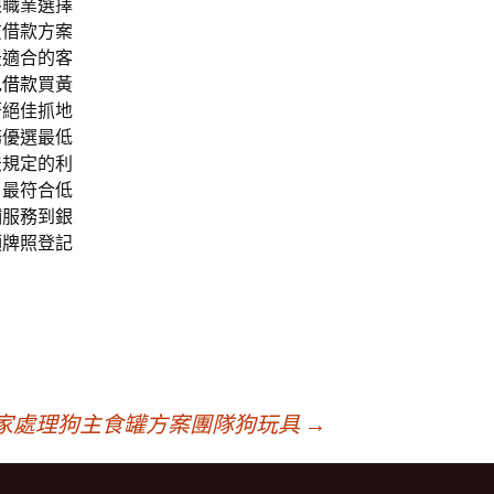
限職業選擇
質借款方案
最適合的客
包借款
買黃
著絕佳抓地
務優選最低
法規定的利
，最符合低
鋪服務到銀
領牌照登記
家處理狗主食罐方案團隊狗玩具
→