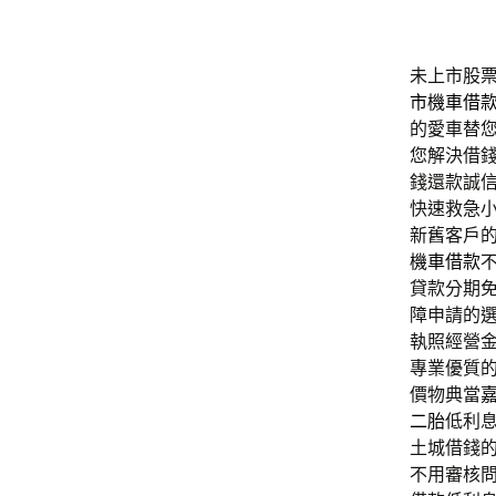
未上市股票
市機車借
的愛車替
您解決借
錢還款誠
快速救急
新舊客戶
機車借款
貸款分期
障申請的
執照經營
專業優質
價物典當
二胎
低利
土城借錢
不用審核