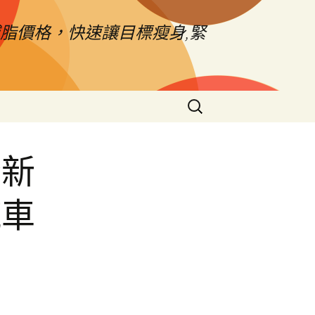
脂價格，快速讓目標瘦身,緊
搜
尋
關
鍵
全新
字:
汽車