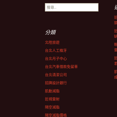
搜
導
尋
關
鍵
航
字:
分類
列
北陸旅遊
台北人工植牙
台北月子中心
台北汽車借款免留車
台北清潔公司
招牌設計銀行
肌動減脂
近視雷射
隔空減脂
隔空減脂價格