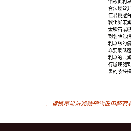
借款低利
合法經營
任君挑選
製化
屏東
金鑽石或
到名牌包
利息您的
息要最低
利息的典
行辦理隨
書的
系統
文
←
貨櫃屋設計體驗預約低甲醛家
章