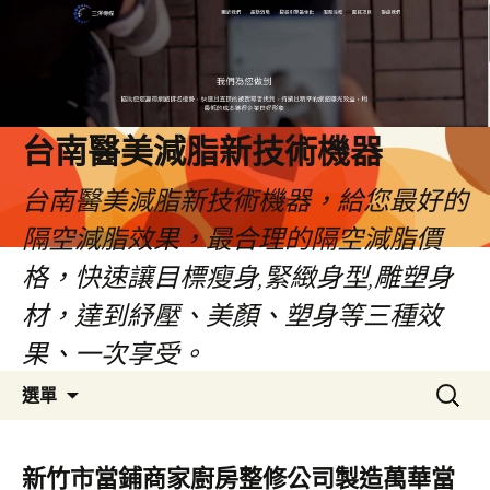
台南醫美減脂新技術機器
台南醫美減脂新技術機器，給您最好的
隔空減脂效果，最合理的隔空減脂價
格，快速讓目標瘦身,緊緻身型,雕塑身
材，達到紓壓、美顏、塑身等三種效
果、一次享受。
跳
搜
選單
至
尋
內
關
容
鍵
新竹市當鋪商家廚房整修公司製造萬華當
字: