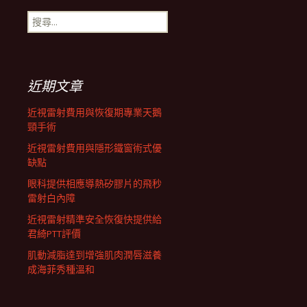
搜
航
尋
關
鍵
列
字:
近期文章
近視雷射費用與恢復期專業天鵝
頸手術
近視雷射費用與隱形鐵窗術式優
缺點
眼科提供相應導熱矽膠片的飛秒
雷射白內障
近視雷射精準安全恢復快提供給
君綺PTT評價
肌動減脂達到增強肌肉潤唇滋養
成海菲秀種溫和