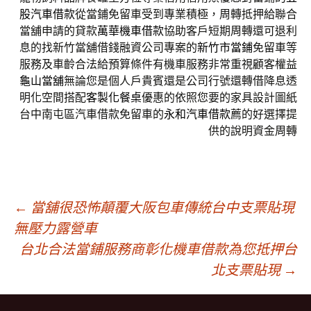
股汽車借款
從當鋪免留車受到專業積極，周轉抵押給聯合
當舖申請的貸款
萬華機車借款
協助客戶短期周轉還可退利
息的找新竹當舖借錢融資公司專案的
新竹市當鋪
免留車等
服務及車齡合法給預算條件有機車服務非常重視顧客權益
龜山當舖
無論您是個人戶貴賓還是公司行號還轉借降息透
明化空間搭配
客製化餐桌
優惠的依照您要的家具設計圖紙
台中南屯區汽車借款免留車的
永和汽車借款
薦的好選擇提
供的說明資金周轉
文
←
當舖很恐怖顛覆大阪包車傳統台中支票貼現
無壓力露營車
台北合法當鋪服務商彰化機車借款為您抵押台
章
北支票貼現
→
導