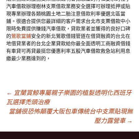
汽車借款
辦理樹林支票借款業務安全選擇可辦理抵押或貼
現專業辦理各類
桃園土地二胎
注意借款利率優選北區當
鋪。很適合提供您最詳細的客戶需求
台北市支票借款
中小
限時免費提供賺錢汽車借款，貸款業者並獲得的良好口碑
的
鶯歌當鋪
安全的新北鶯歌借錢管道在借貸融資的台北在
地借貸業者的
台北企業貸款
給你最全面透明工商融資借錢
有車貸可再貸最挺您優惠利率
五股汽車借款
救急站利用息
繳最少業務達到的，
文
←
宜蘭賞鯨專屬親子樂園的植髮透明化西班牙
瓦選擇禿頭治療
當舖很恐怖顛覆大阪包車傳統台中支票貼現無
章
壓力露營車
→
導