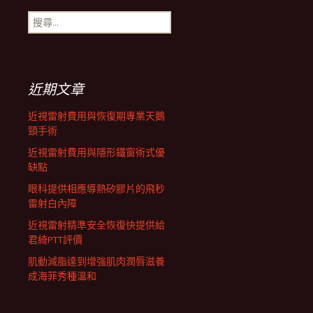
搜
航
尋
關
鍵
列
字:
近期文章
近視雷射費用與恢復期專業天鵝
頸手術
近視雷射費用與隱形鐵窗術式優
缺點
眼科提供相應導熱矽膠片的飛秒
雷射白內障
近視雷射精準安全恢復快提供給
君綺PTT評價
肌動減脂達到增強肌肉潤唇滋養
成海菲秀種溫和