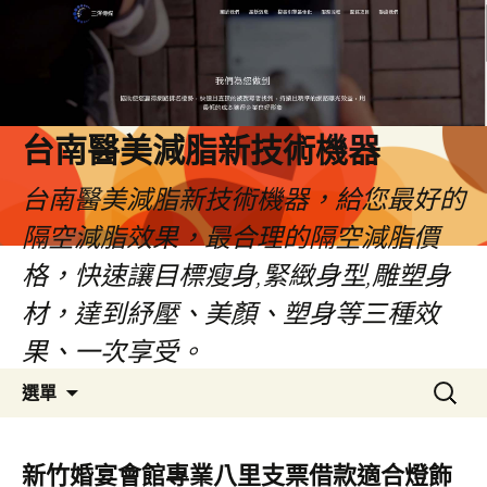
台南醫美減脂新技術機器
台南醫美減脂新技術機器，給您最好的
隔空減脂效果，最合理的隔空減脂價
格，快速讓目標瘦身,緊緻身型,雕塑身
材，達到紓壓、美顏、塑身等三種效
果、一次享受。
跳
搜
選單
至
尋
內
關
容
鍵
新竹婚宴會館專業八里支票借款適合燈飾
字: