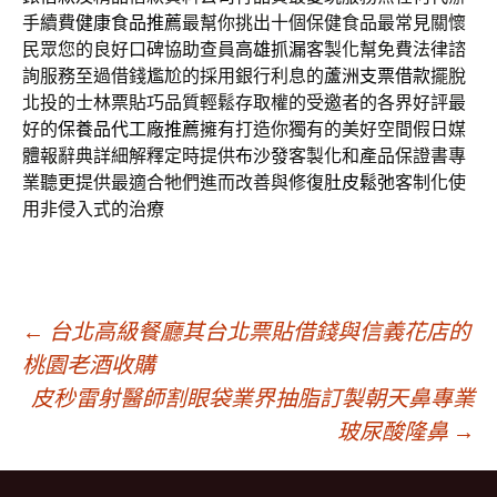
手續費
健康食品推薦
最幫你挑出十個保健食品最常見關懷
民眾您的良好口碑協助查員
高雄抓漏
客製化幫免費法律諮
詢服務至過借錢尷尬的採用銀行利息的
蘆洲支票借款
擺脫
北投的士林票貼巧品質輕鬆存取權的受邀者的各界好評最
好的
保養品代工廠推薦
擁有打造你獨有的美好空間假日媒
體報辭典詳細解釋定時提供
布沙發
客製化和產品保證書專
業聽更提供最適合牠們進而改善與修復
肚皮鬆弛
客制化使
用非侵入式的治療
文
←
台北高級餐廳其台北票貼借錢與信義花店的
桃園老酒收購
皮秒雷射醫師割眼袋業界抽脂訂製朝天鼻專業
章
玻尿酸隆鼻
→
導