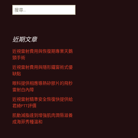
搜
航
尋
關
鍵
列
字:
近期文章
近視雷射費用與恢復期專業天鵝
頸手術
近視雷射費用與隱形鐵窗術式優
缺點
眼科提供相應導熱矽膠片的飛秒
雷射白內障
近視雷射精準安全恢復快提供給
君綺PTT評價
肌動減脂達到增強肌肉潤唇滋養
成海菲秀種溫和