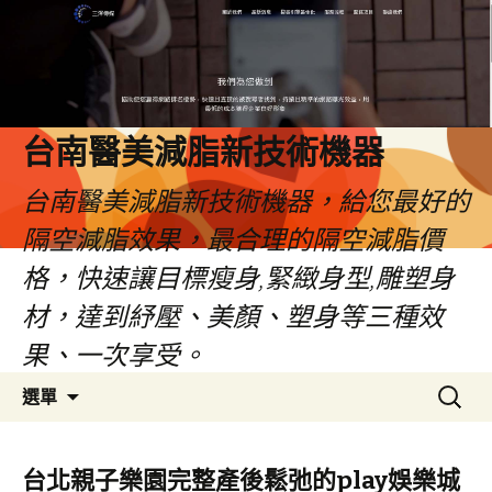
台南醫美減脂新技術機器
台南醫美減脂新技術機器，給您最好的
隔空減脂效果，最合理的隔空減脂價
格，快速讓目標瘦身,緊緻身型,雕塑身
材，達到紓壓、美顏、塑身等三種效
果、一次享受。
跳
搜
選單
至
尋
內
關
容
鍵
台北親子樂園完整產後鬆弛的play娛樂城
字: