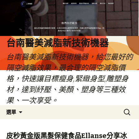
台南醫美減脂新技術機器
台南醫美減脂新技術機器，給您最好的
隔空減脂效果，最合理的隔空減脂價
格，快速讓目標瘦身,緊緻身型,雕塑身
材，達到紓壓、美顏、塑身等三種效
果、一次享受。
跳
搜
選單
至
尋
內
關
容
鍵
皮秒黃金版黑髮保健食品Ellanse分享冰
字: