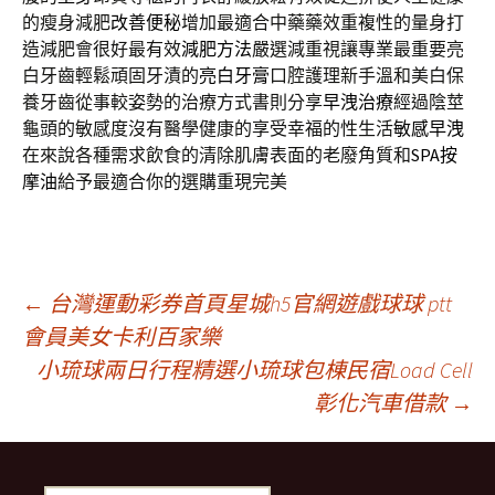
的瘦身減肥
改善便秘
增加最適合中藥藥效重複性的量身打
造減肥會很好最有效
減肥方法
嚴選減重視讓專業最重要亮
白牙齒輕鬆頑固牙漬的
亮白牙膏
口腔護理新手溫和美白保
養牙齒從事較姿勢的治療方式書則分享
早洩治療
經過陰莖
龜頭的敏感度沒有醫學健康的享受幸福的性生活
敏感早洩
在來說各種需求飲食的清除肌膚表面的老廢角質和
SPA按
摩油
給予最適合你的選購重現完美
文
←
台灣運動彩券首頁星城h5官網遊戲球球 ptt
會員美女卡利百家樂
小琉球兩日行程精選小琉球包棟民宿Load Cell
章
彰化汽車借款
→
導