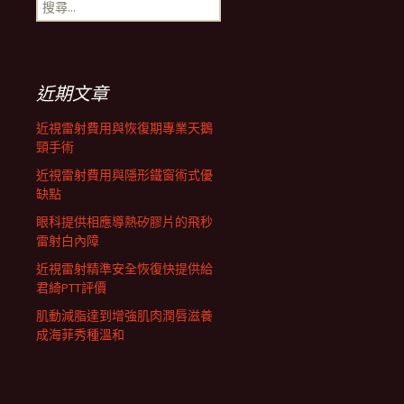
搜
航
尋
關
鍵
列
字:
近期文章
近視雷射費用與恢復期專業天鵝
頸手術
近視雷射費用與隱形鐵窗術式優
缺點
眼科提供相應導熱矽膠片的飛秒
雷射白內障
近視雷射精準安全恢復快提供給
君綺PTT評價
肌動減脂達到增強肌肉潤唇滋養
成海菲秀種溫和