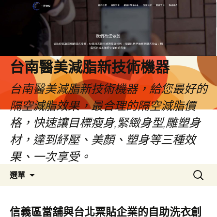
台南醫美減脂新技術機器
台南醫美減脂新技術機器，給您最好的
隔空減脂效果，最合理的隔空減脂價
格，快速讓目標瘦身,緊緻身型,雕塑身
材，達到紓壓、美顏、塑身等三種效
果、一次享受。
跳
搜
選單
至
尋
內
關
容
鍵
信義區當舖與台北票貼企業的自助洗衣創
字: