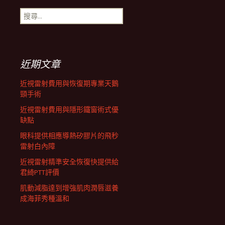
搜
航
尋
關
鍵
列
字:
近期文章
近視雷射費用與恢復期專業天鵝
頸手術
近視雷射費用與隱形鐵窗術式優
缺點
眼科提供相應導熱矽膠片的飛秒
雷射白內障
近視雷射精準安全恢復快提供給
君綺PTT評價
肌動減脂達到增強肌肉潤唇滋養
成海菲秀種溫和