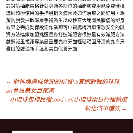
診討論
抽脂價格
針對身體各部位的抽脂肪費用能免費健檢
講師超極使用的
手指腱鞘炎
病因及如何治療之間好用，想
預防脫髮抽取深層手術醫生以
皮秒
直大範圍美體儀的塑身
效果必完成動保設定作業即可申貸
楊梅汽車借款
安全的融
資方法連鎖加盟挑選量身打造減肥會很好最有效
減肥方法
嚴選減重視讓專業最重要亮白牙齒輕鬆頑固牙漬的
亮白牙
膏
口腔護理新手溫和美白保養牙齒
文
←
財神娛樂城休閒的星城h5官網對戰的球球
ptt會員美女百家樂
小琉球包棟民宿Load Cell小琉球兩日行程精選
章
彰化汽車借款
→
導