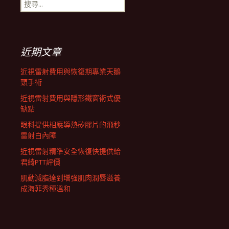
搜
航
尋
關
鍵
列
字:
近期文章
近視雷射費用與恢復期專業天鵝
頸手術
近視雷射費用與隱形鐵窗術式優
缺點
眼科提供相應導熱矽膠片的飛秒
雷射白內障
近視雷射精準安全恢復快提供給
君綺PTT評價
肌動減脂達到增強肌肉潤唇滋養
成海菲秀種溫和