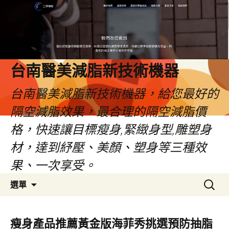
台南醫美減脂新技術機器
台南醫美減脂新技術機器，給您最好的
隔空減脂效果，最合理的隔空減脂價
格，快速讓目標瘦身,緊緻身型,雕塑身
材，達到紓壓、美顏、塑身等三種效
果、一次享受。
跳
搜
選單
至
尋
內
關
容
鍵
瘦身產品推薦黃金版海菲秀挑選預防抽脂
字: