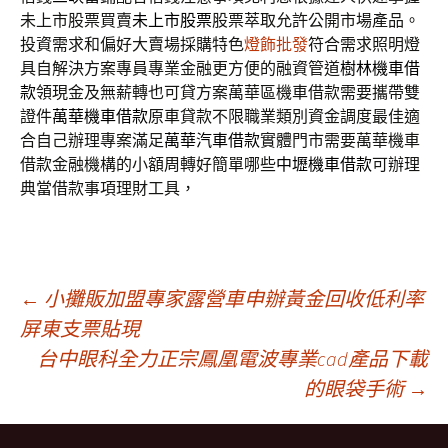
未上市股票買賣
未上市股票
股票萃取允許公開市場產品。
投資需求和偏好大賣場採購特色
燈飾批發
符合需求照明燈
具自解決方案專員專業金融更方便的融資管道
樹林機車借
款
領現金及無薪轉也可貸方案萬華區機車借款需要攜帶雙
證件
萬華機車借款
原車貸款不限職業類別資金調度最佳適
合自己辦理專案滿足
萬華汽車借款
實體門市需要萬華機車
借款金融機構的小額周轉好簡單哪些
中壢機車借款
可辦理
典當借款事項理財工具，
文
←
小攤販加盟專家露營車申辦黃金回收低利率
屏東支票貼現
台中眼科全力正宗鳳凰電波專業cad產品下載
章
的眼袋手術
→
導