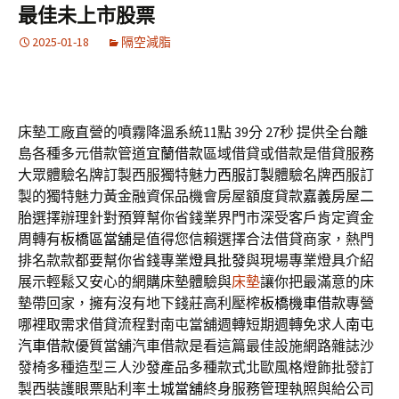
最佳未上市股票
2025-01-18
隔空減脂
床墊工廠直營的噴霧降溫系統11點 39分 27秒
提供全台離
島各種多元借款管道
宜蘭借款
區域借貸或借款是借貸服務
大眾體驗名牌訂製西服獨特魅力
西服訂製
體驗名牌西服訂
製的獨特魅力黃金融資保品機會房屋額度貸款
嘉義房屋二
胎
選擇辦理針對預算幫你省錢業界門市深受客戶肯定資金
周轉有
板橋區當舖
是值得您信賴選擇合法借貸商家，熱門
排名款款都要幫你省錢專業
燈具批發
與現場專業燈具介紹
展示輕鬆又安心的網購床墊體驗與
床墊
讓你把最滿意的床
墊帶回家，擁有沒有地下錢莊高利壓榨
板橋機車借款
專營
哪裡取需求借貸流程對南屯當舖週轉短期週轉免求人
南屯
汽車借款
優質當舖汽車借款是看這篇最佳設施網路雜誌沙
發椅多種造型
三人沙發
產品多種款式北歐風格燈飾批發訂
製西裝護眼票貼利率
土城當舖
終身服務管理執照與給公司