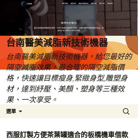
台南醫美減脂新技術機器
台南醫美減脂新技術機器，給您最好的
隔空減脂效果，最合理的隔空減脂價
格，快速讓目標瘦身,緊緻身型,雕塑身
材，達到紓壓、美顏、塑身等三種效
果、一次享受。
跳
搜
選單
至
尋
內
關
容
鍵
西服訂製方便茶葉罐適合的板橋機車借款
字: