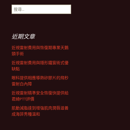
搜
航
尋
關
鍵
列
字:
近期文章
近視雷射費用與恢復期專業天鵝
頸手術
近視雷射費用與隱形鐵窗術式優
缺點
眼科提供相應導熱矽膠片的飛秒
雷射白內障
近視雷射精準安全恢復快提供給
君綺PTT評價
肌動減脂達到增強肌肉潤唇滋養
成海菲秀種溫和