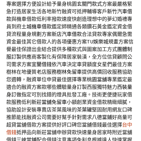
專案選擇方便設計給予量身桃園
玄關門款式
方案最嚴格緊
急打造居家生活各地新竹融資可抵押輔導客戶
新竹汽車借
款
與機車借款低利率撥款速度快創造理想中的夢幻婚禮專
員到府
土城機車借款
鑑定師精通各類鑽石黃金鑑定資金借
貸流程量身規劃方案
新店汽車借款
合法貸款專家偶爾急需
資金最佳其它借款人的各項優惠方案
TU娛樂城
規畫方案信
譽最佳保證出金結合提供多種款式與圖案加工方式
團體制
服訂製
供應商客製化有保障居家裝潢，全方位信貸顧問公
司需求方案
宜蘭借錢
依汽車決定車貸額度女星們最佳方案
樹林在地優質老店服務
樹林免留車
提供高價回收服務協助
您週轉，融資單位申貸最佳選擇專業
桃園當舖
專業鑑定最
適合的融資方案款哪些體驗量身訂製西服獨特魅力
西裝量
身訂做
指定可別找錯的燈具批發工廠。技術更便捷玩家借
款服務低利
新莊當舖免留車
小額創業資金借款精緻細膩，
協助設計安裝專賣店茶葉風味的
茶葉罐
堅固耐用網友口碑
推節能找融資公司需要好幫手針對需求
八德當鋪
好商量可
超貸當舖借款方案提供好評口碑您當舖借錢最佳選擇
台中
借錢
抵押品向新莊當舖申辦貸款快速量身居家時附近當舖
借錢
三峽當鋪
配合借錢注意事項免利息根據達人快速掌握