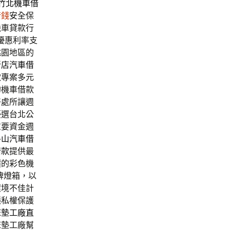
竹北機車借
借錢
安全保
機車貸款行
優惠利率支
桃園地區的
新店汽車借
款專案多元
的機車借款
好處所讓週
優選台北公
重要資金週
冬山汽車借
借款
提供最
價的彩色機
牌燈箱，以
環境不佳計
隱私權保護
床墊工廠直
床墊工廠幫