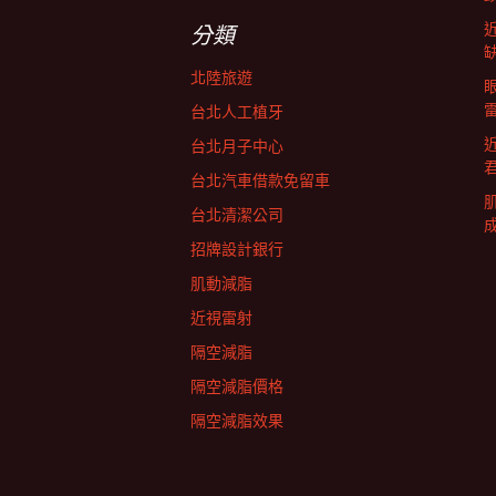
字:
航
分類
北陸旅遊
列
台北人工植牙
台北月子中心
台北汽車借款免留車
台北清潔公司
招牌設計銀行
肌動減脂
近視雷射
隔空減脂
隔空減脂價格
隔空減脂效果