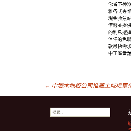
你省下神
雅各式專
現金救急
借錢並提
的利息選
信任的免
款最快需
中正區當
文
←
中壢木地板公司推薦土城機車
章
搜
尋
導
關
鍵