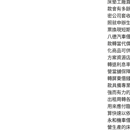
床墊工廠直營
款
會有多
密公司套
照就申辦
票換現短
八德汽車
款
轉當代
化商品可
方案資源
轉退利息
營當舖保
轉
屏東借
款
具備專
強而有力
出租周轉
用來應付
算快速以
永和機車
營
生產的