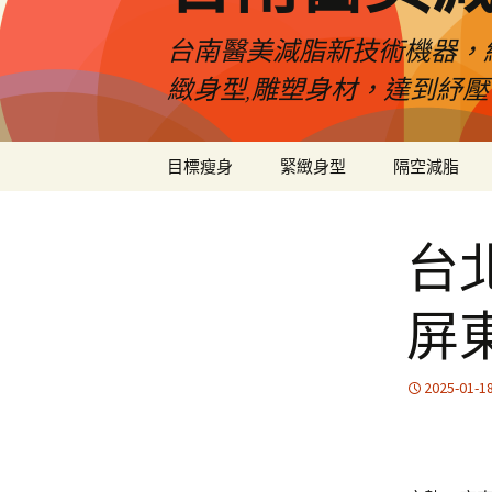
台南醫美減脂新技術機器，
緻身型,雕塑身材，達到紓
跳
目標瘦身
緊緻身型
隔空減脂
至
內
容
台
屏
2025-01-1