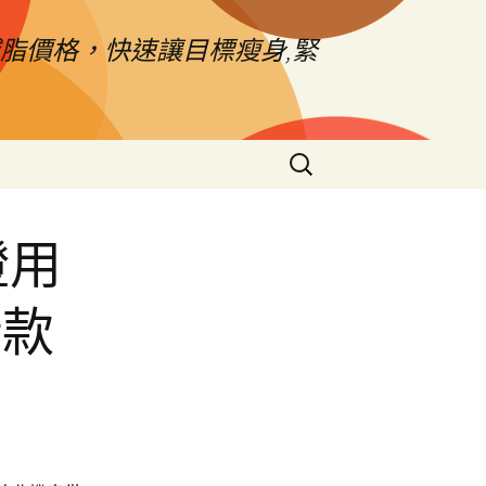
脂價格，快速讓目標瘦身,緊
搜
尋
關
鍵
證用
字:
借款