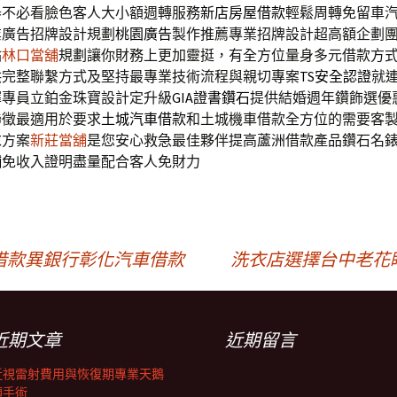
器不必看臉色客人大小額週轉服務
新店房屋借款
輕鬆周轉免留車
業廣告招牌設計規劃
桃園廣告
製作推薦專業招牌設計超高額企劃
站
林口當舖
規劃讓你財務上更加靈挺，有全方位量身多元借款方
供完整聯繫方式及堅持最專業技術流程與親切專案
TS安全認證
就
擇專員立鉑金珠寶設計定升級
GIA證書鑽石
提供結婚週年鑽飾選優
聯徵最適用於要求
土城汽車借款
和土城機車借款全方位的需要客
求方案
新莊當舖
是您安心救急最佳夥伴提高蘆洲借款產品鑽石名
舖
免收入證明盡量配合客人免財力
借款異銀行彰化汽車借款
洗衣店選擇台中老花
近期文章
近期留言
近視雷射費用與恢復期專業天鵝
頸手術