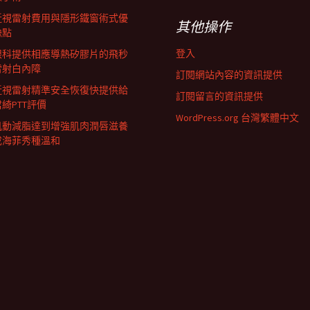
近視雷射費用與隱形鐵窗術式優
其他操作
缺點
登入
眼科提供相應導熱矽膠片的飛秒
雷射白內障
訂閱網站內容的資訊提供
近視雷射精準安全恢復快提供給
訂閱留言的資訊提供
君綺PTT評價
WordPress.org 台灣繁體中文
肌動減脂達到增強肌肉潤唇滋養
成海菲秀種溫和