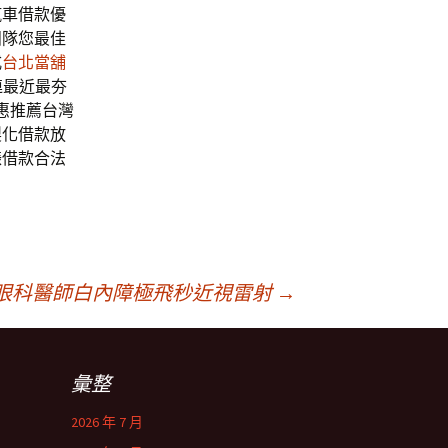
汽車借款優
團隊您最佳
式
台北當舖
連最近最夯
惠推薦台灣
製化借款放
錶借款合法
眼科醫師白內障極飛秒近視雷射
→
彙整
2026 年 7 月