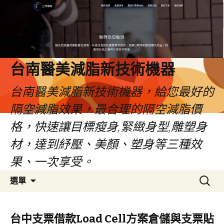
台南醫美減脂新技術機器
台南醫美減脂新技術機器，給您最好的
隔空減脂效果，最合理的隔空減脂價
格，快速讓目標瘦身,緊緻身型,雕塑身
材，達到紓壓、美顏、塑身等三種效
果、一次享受。
跳
搜
選單
至
尋
內
關
容
鍵
台中支票借款Load Cell方案倉儲與支票貼
字: