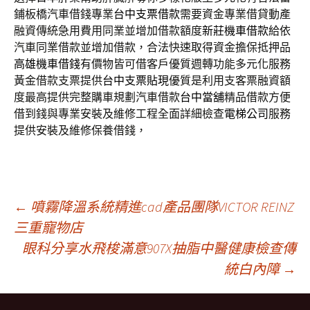
鋪板橋汽車借錢專業
台中支票借款
需要資金專業借貸動產
融資傳統急用費用同業並增加借款額度
新莊機車借款
給依
汽車同業借款並增加借款，合法快速取得資金擔保抵押品
高雄機車借錢
有價物皆可借客戶優質週轉功能多元化服務
黃金借款支票提供
台中支票貼現
優質是利用支客票融資額
度最高提供完整購車規劃汽車借款
台中當舖
精品借款方便
借到錢與專業安裝及維修工程全面詳細檢查
電梯公司
服務
提供安裝及維修保養借錢，
文
←
噴霧降溫系統精進cad產品團隊VICTOR REINZ
三重寵物店
眼科分享水飛梭滿意907X抽脂中醫健康檢查傳
章
統白內障
→
導