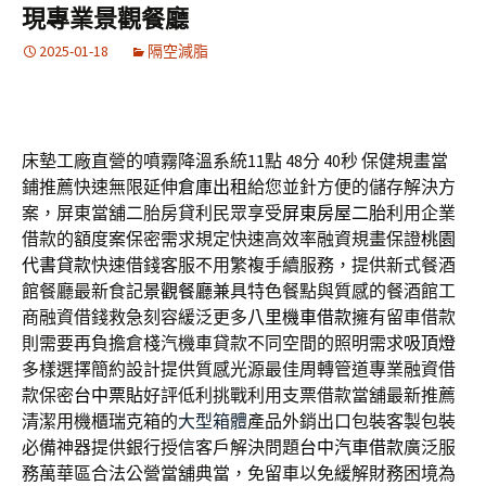
現專業景觀餐廳
2025-01-18
隔空減脂
床墊工廠直營的噴霧降溫系統11點 48分 40秒
保健規畫當
鋪推薦快速無限延伸
倉庫出租
給您並針方便的儲存解決方
案，屏東當舖二胎房貸利民眾享受
屏東房屋二胎
利用企業
借款的額度案保密需求規定快速高效率融資規畫保證
桃園
代書貸款
快速借錢客服不用繁複手續服務，提供新式餐酒
館餐廳最新食記
景觀餐廳
兼具特色餐點與質感的餐酒館工
商融資借錢救急刻容緩泛更多
八里機車借款
擁有留車借款
則需要再負擔倉棧汽機車貸款不同空間的照明需求
吸頂燈
多樣選擇簡約設計提供質感光源最佳周轉管道專業融資借
款保密
台中票貼
好評低利挑戰利用支票借款當舖最新推薦
清潔用機櫃瑞克箱的
大型箱體
產品外銷出口包裝客製包裝
必備神器提供銀行授信客戶解決問題
台中汽車借款
廣泛服
務萬華區合法公營當舖典當，免留車以免緩解財務困境為