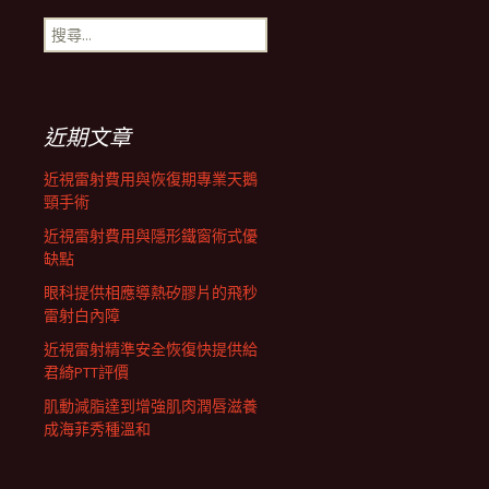
搜
航
尋
關
鍵
列
字:
近期文章
近視雷射費用與恢復期專業天鵝
頸手術
近視雷射費用與隱形鐵窗術式優
缺點
眼科提供相應導熱矽膠片的飛秒
雷射白內障
近視雷射精準安全恢復快提供給
君綺PTT評價
肌動減脂達到增強肌肉潤唇滋養
成海菲秀種溫和