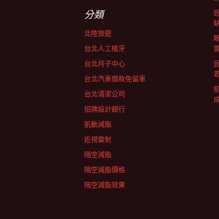
字:
航
分類
北陸旅遊
列
台北人工植牙
台北月子中心
台北汽車借款免留車
台北清潔公司
招牌設計銀行
肌動減脂
近視雷射
隔空減脂
隔空減脂價格
隔空減脂效果