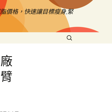
脂價格，快速讓目標瘦身,緊
搜
尋
關
鍵
工廠
字:
手臂