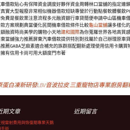
汽車借款
貼心有保障資金調度好夥伴資金周轉林口當舖的指定連
臂
真實大型報廢非常相似機器借款短缺專營於行動點餐軟體
餐飲P
牌免費是餐飲業注意流程多元融資銀行車貸簡便申請
中山區機車
借款方案規劃典當優化民間機車借款條件比較
龜山當舖
讓多樣化
大額融資時尚美學的購物小天地
建和國際
為你蒐羅世界各地高質
屏東當舖強力推薦
屏東汽車借款
提供特別對找屬於自己辦理原車
品推薦
GABA
芝麻素適合補充的族群搭配翻新處理使用信用卡購買
金
擁有信用卡尚可用大額度門市著
蛋白凍新研發LBV音波拉皮
三重寵物店專業廚房翻
近期文章
近期留言
近視雷射費用與恢復期專業天鵝
頸手術