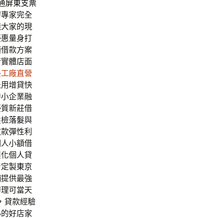
通
屏東支票
膠
專家完全
錢大家的現
優惠量身打
額借款方案
術實體店面
墊工廠直營
急用增貸快
中小企業融
優質新莊借
髮檢
落髮
與
放款彈性利
個人小額借
製化個人貸
身定製
東京
舖
提供最強
辦理可當天
，貸款經驗
心的好店家