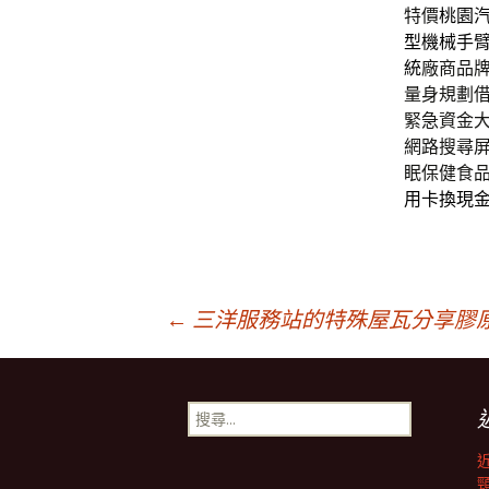
特價
桃園
型機械手
統
廠商品
量身規劃
緊急資金
網路搜尋
眠保健食
用卡換現
文
←
三洋服務站的特殊屋瓦分享膠原
章
搜
尋
導
關
鍵