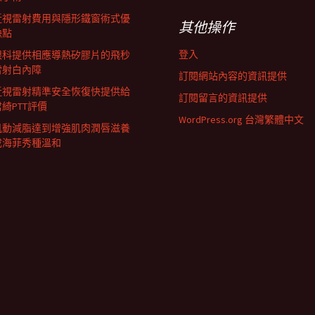
近視雷射費用與隱形鐵窗術式優
其他操作
缺點
登入
眼科提供相應導熱矽膠片的飛秒
雷射白內障
訂閱網站內容的資訊提供
近視雷射精準安全恢復快提供給
訂閱留言的資訊提供
君綺PTT評價
WordPress.org 台灣繁體中文
肌動減脂達到增強肌肉潤唇滋養
成海菲秀種溫和