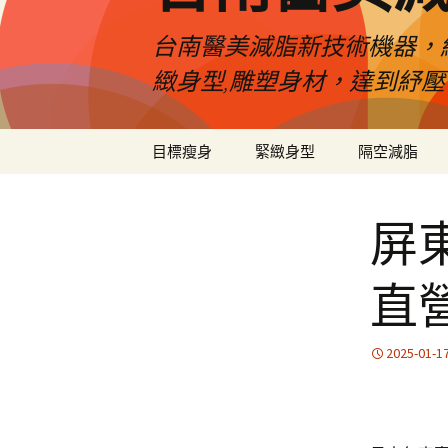
台南醫美減脂新技術機器，
緻身型,雕塑身材，達到紓
跳
目標瘦身
緊緻身型
隔空減脂
至
內
容
屏
直
2025-01-1