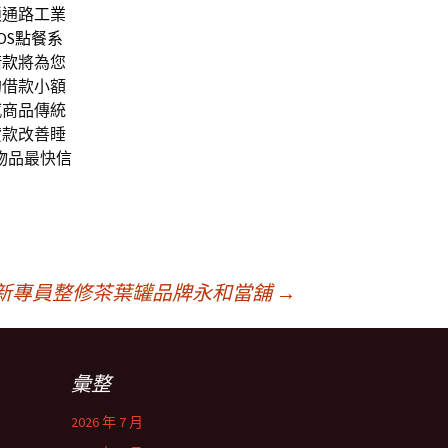
鎖通路
工業
OS點餐系
借款
將為您
的借款小額
感商品傳統
貸款改善睡
物品最快
信
新專員整修茶葉罐品牌永和當舖
→
彙整
2026 年 7 月