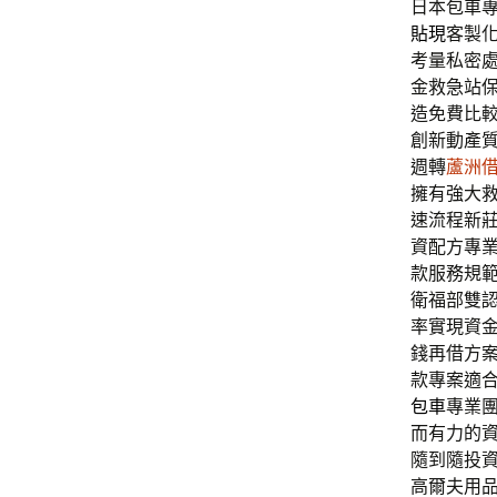
日本包車專
貼現
客製
考量私密
金救急站
造免費比
創新動產
週轉
蘆洲
擁有強大
速流程新
資配方專
款服務規
衛福部雙
率實現資
錢再借方
款專案適
包車
專業
而有力的
隨到隨投
高爾夫用